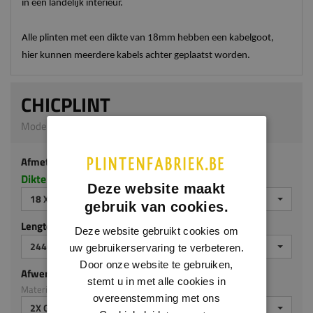
in een landelijk interieur.
Alle plinten met een dikte van 18mm hebben een kabelgoot,
hier kunnen meerdere kabels achter geplaatst worden.
CHICPLINT
Model M111 | 18 x 70 mm | MDF ecologisch
Afmeting
Dikte x hoogte in millimeters
Deze website maakt
18 X 70 MM
gebruik van cookies.
Lengte (mm)
Deze website gebruikt cookies om
2440
uw gebruikerservaring te verbeteren.
Door onze website te gebruiken,
Afwerking
stemt u in met alle cookies in
Materiaal: MDF ecologisch
overeenstemming met ons
2X GEGROND