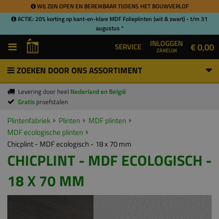
WIJ ZIJN OPEN EN BEREIKBAAR TIJDENS HET BOUWVERLOF
ACTIE: 20% korting op kant-en-klare MDF Folieplinten (wit & zwart) - t/m 31
augustus *
INLOGGEN
€ 0,00
SERVICE
ZAKELIJK
ZOEKEN DOOR ONS ASSORTIMENT
Levering door heel
Nederland en België
Gratis
proefstalen
Plintenfabriek
Plinten
MDF plinten
MDF ecologische plinten
Chicplint - MDF ecologisch - 18 x 70 mm
CHICPLINT - MDF ECOLOGISCH -
18 X 70 MM