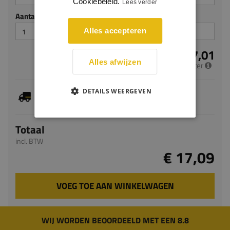
Cookiebeleid.
Lees verder
Aantal stuks
Alles accepteren
€ 7,01
Alles afwijzen
per meter
Je hebt gekozen voor maatwerk, de verwachte
DETAILS WEERGEVEN
levertijd bedraagt 5-7 werkdagen
Totaal
incl. BTW
€ 17,09
VOEG TOE AAN WINKELWAGEN
WIJ WORDEN BEOORDEELD MET EEN 8.8