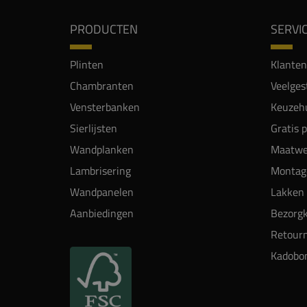
PRODUCTEN
SERVI
Plinten
Klanten
Chambranten
Veelges
Vensterbanken
Keuzehu
Sierlijsten
Gratis 
Wandplanken
Maatwe
Lambrisering
Montag
Wandpanelen
Lakken 
Aanbiedingen
Bezorgk
Retour
Kadobo