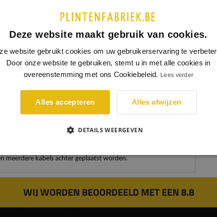
Deze website maakt gebruik van cookies.
ze website gebruikt cookies om uw gebruikerservaring te verbeter
Door onze website te gebruiken, stemt u in met alle cookies in
overeenstemming met ons Cookiebeleid.
Lees verder
co plint heeft een volledig afgeschuinde bovenzijde. Door
afschuining is deze plint minder gevoelig voor het vasthouden
llend stof. De decoplint heeft verder een strakke uitstraling.
Alles accepteren
Alles afwijzen
or wordt deze plint veel in moderne en industriële interieurs
kt.
DETAILS WEERGEVEN
linten met een dikte van 18mm hebben een kabelgoot, hier
n meerdere kabels achter geplaatst worden.
WIJ WORDEN BEOORDEELD MET EEN 8.8