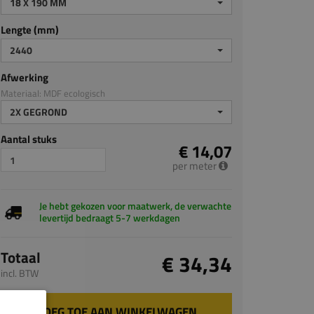
18 X 190 MM
Lengte (mm)
2440
Afwerking
Materiaal: MDF ecologisch
2X GEGROND
Aantal stuks
€ 14,07
per meter
Je hebt gekozen voor maatwerk, de verwachte
levertijd bedraagt 5-7 werkdagen
Totaal
€ 34,34
incl. BTW
VOEG TOE AAN WINKELWAGEN