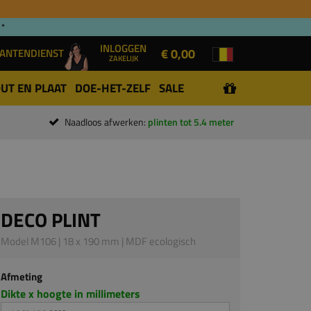
 *
INLOGGEN
€ 0,00
ANTENDIENST
ZAKELIJK
UT EN PLAAT
DOE-HET-ZELF
SALE
Naadloos afwerken:
plinten tot 5.4 meter
DECO PLINT
Model M106 | 18 x 190 mm | MDF ecologisch
Afmeting
Dikte x hoogte in millimeters