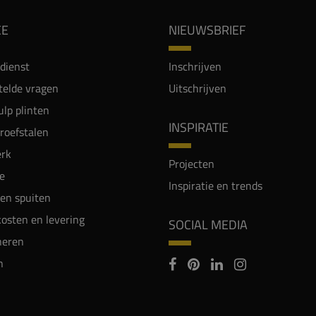
CE
NIEUWSBRIEF
dienst
Inschrijven
telde vragen
Uitschrijven
lp plinten
INSPIRATIE
proefstalen
rk
Projecten
e
Inspiratie en trends
en spuiten
osten en levering
SOCIAL MEDIA
neren
n