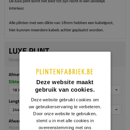
De luxe plint komt het best tot zijn recht in een landelijk
interieur.
Alle plinten met een dikte van 18mm hebben een kabelgoot,
hier kunnen meerdere kabels achter geplaatst worden.
LUXE PLINT
Model M116 | 18 x 90 mm | MDF ecologisch
Afmeting
Dikte x hoogte in millimeters
Deze website maakt
gebruik van cookies.
18 X 90 MM
Deze website gebruikt cookies om
Lengte (mm)
uw gebruikerservaring te verbeteren.
2440
Door onze website te gebruiken,
Afwerking
stemt u in met alle cookies in
Materiaal: MDF ecologisch
overeenstemming met ons