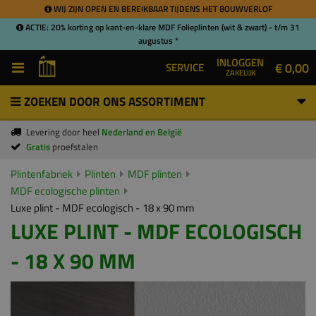
WIJ ZIJN OPEN EN BEREIKBAAR TIJDENS HET BOUWVERLOF
ACTIE: 20% korting op kant-en-klare MDF Folieplinten (wit & zwart) - t/m 31
augustus *
INLOGGEN
€ 0,00
SERVICE
ZAKELIJK
ZOEKEN DOOR ONS ASSORTIMENT
Levering door heel
Nederland en België
Gratis
proefstalen
Plintenfabriek
Plinten
MDF plinten
MDF ecologische plinten
Luxe plint - MDF ecologisch - 18 x 90 mm
LUXE PLINT - MDF ECOLOGISCH
- 18 X 90 MM