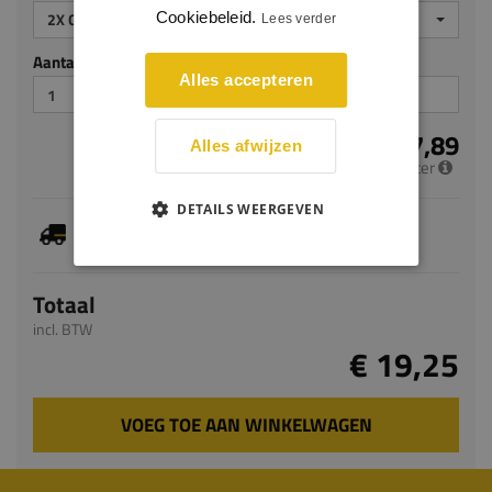
Cookiebeleid.
2X GEGROND
Lees verder
Aantal stuks
Alles accepteren
€ 7,89
Alles afwijzen
per meter
DETAILS WEERGEVEN
Je hebt gekozen voor maatwerk, de verwachte
levertijd bedraagt 5-7 werkdagen
Totaal
incl. BTW
€ 19,25
VOEG TOE AAN WINKELWAGEN