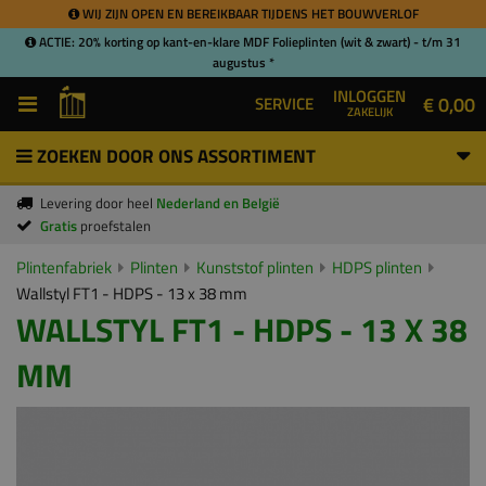
WIJ ZIJN OPEN EN BEREIKBAAR TIJDENS HET BOUWVERLOF
ACTIE: 20% korting op kant-en-klare MDF Folieplinten (wit & zwart) - t/m 31
augustus *
INLOGGEN
€ 0,00
SERVICE
ZAKELIJK
ZOEKEN DOOR ONS ASSORTIMENT
Levering door heel
Nederland en België
Gratis
proefstalen
Plintenfabriek
Plinten
Kunststof plinten
HDPS plinten
Wallstyl FT1 - HDPS - 13 x 38 mm
WALLSTYL FT1 - HDPS - 13 X 38
MM