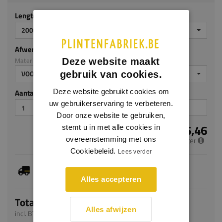
Lengte (mm)
2000
Afwerking
Materiaal: HDPS
Deze website maakt
VOORGELAKT
gebruik van cookies.
Aantal stuks
Deze website gebruikt cookies om
uw gebruikerservaring te verbeteren.
Door onze website te gebruiken,
€ 5,46
stemt u in met alle cookies in
per meter
overeenstemming met ons
Cookiebeleid.
Lees verder
Dit artikel is voorradig, de verwachte levertijd
bedraagt 1-3 werkdagen
Alles accepteren
Totaal
Alles afwijzen
incl. BTW