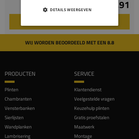
€ 10,91
DETAILS WEERGEVEN
VOEG TOE AAN WINKELWAGEN
WIJ WORDEN BEOORDEELD MET EEN 8.8
PRODUCTEN
SERVICE
Plinten
Klantendienst
Chambranten
Veelgestelde vragen
Vensterbanken
Keuzehulp plinten
Sierlijsten
Gratis proefstalen
Wandplanken
Maatwerk
Lambrisering
Montage