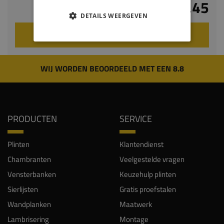
€ 14,45
DETAILS WEERGEVEN
VOEG TOE AAN WINKELWAGEN
WIJ WORDEN BEOORDEELD MET EEN 8.8
PRODUCTEN
SERVICE
Plinten
Klantendienst
Chambranten
Veelgestelde vragen
Vensterbanken
Keuzehulp plinten
Sierlijsten
Gratis proefstalen
Wandplanken
Maatwerk
Lambrisering
Montage