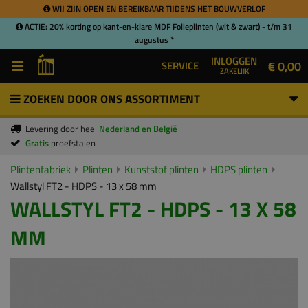
WIJ ZIJN OPEN EN BEREIKBAAR TIJDENS HET BOUWVERLOF
ACTIE: 20% korting op kant-en-klare MDF Folieplinten (wit & zwart) - t/m 31
augustus *
INLOGGEN
€ 0,00
SERVICE
ZAKELIJK
ZOEKEN DOOR ONS ASSORTIMENT
Levering door heel
Nederland en België
Gratis
proefstalen
Plintenfabriek
Plinten
Kunststof plinten
HDPS plinten
Wallstyl FT2 - HDPS - 13 x 58 mm
WALLSTYL FT2 - HDPS - 13 X 58
MM