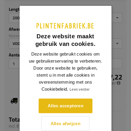
Lengte (mm)
2000
Afwerking
Materiaal: HDPS
Deze website maakt
VOORGELAKT
gebruik van cookies.
Aantal stuks
Deze website gebruikt cookies om
uw gebruikerservaring te verbeteren.
Door onze website te gebruiken,
€ 7,22
stemt u in met alle cookies in
per meter
overeenstemming met ons
Cookiebeleid.
Lees verder
Dit artikel is voorradig, de verwachte levertijd
bedraagt 1-3 werkdagen
Alles accepteren
Totaal
Alles afwijzen
incl. BTW