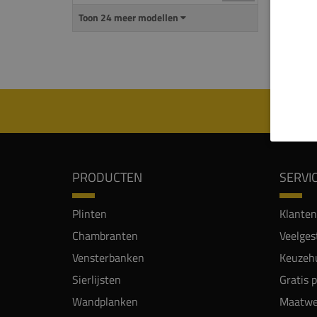
te mon
Toon 24 meer modellen
een in
Let o
PRODUCTEN
SERVI
Plinten
Klanten
Chambranten
Veelges
Vensterbanken
Keuzehu
Sierlijsten
Gratis 
Wandplanken
Maatwe