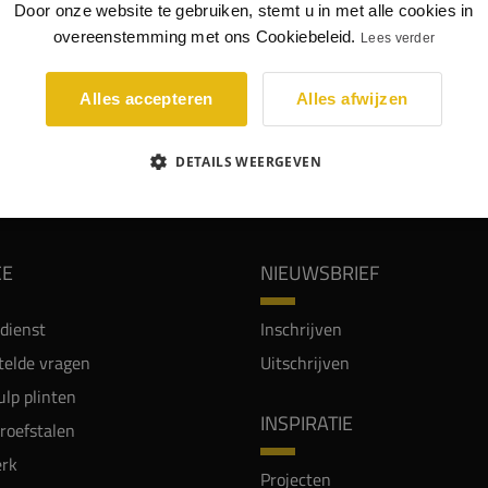
teren. De Wallstyl FD1 is een strakke plint die goed past in
Door onze website te gebruiken, stemt u in met alle cookies in
dustrieel interieur.
overeenstemming met ons Cookiebeleid.
Lees verder
p: NMC-producten lakken wij niet af met een 2k lak.
Alles accepteren
Alles afwijzen
DETAILS WEERGEVEN
WIJ WORDEN BEOORDEELD MET EEN 8.8
CE
NIEUWSBRIEF
dienst
Inschrijven
telde vragen
Uitschrijven
lp plinten
INSPIRATIE
proefstalen
rk
Projecten