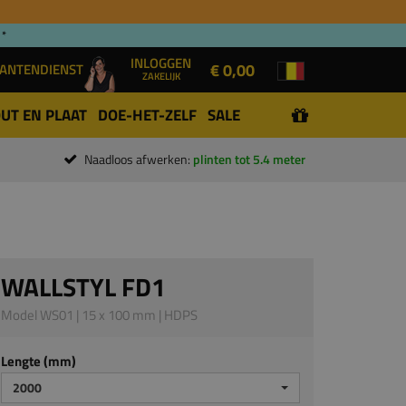
 *
INLOGGEN
€ 0,00
ANTENDIENST
ZAKELIJK
UT EN PLAAT
DOE-HET-ZELF
SALE
Naadloos afwerken:
plinten tot 5.4 meter
WALLSTYL FD1
Model WS01 | 15 x 100 mm | HDPS
Lengte (mm)
2000