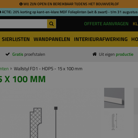
WIJ ZIJN OPEN EN BEREIKBAAR TIJDENS HET BOUWVERLOF
ACTIE: 20% korting op kant-en-klare MDF Folieplinten (wit & zwart) - t/m 31 augustus
OFFERTE AANVRAGEN
KL
SIERLIJSTEN
WANDPANELEN
INTERIEURAFWERKING
HO
Gratis
proefstalen
Uit eigen
productie
inten
Wallstyl FD1 - HDPS - 15 x 100 mm
5 X 100 MM