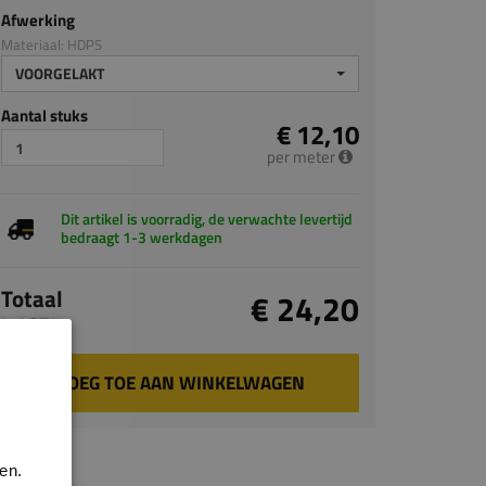
Afwerking
Materiaal: HDPS
VOORGELAKT
Aantal stuks
€ 12,10
per meter
Dit artikel is voorradig, de verwachte levertijd
bedraagt 1-3 werkdagen
Totaal
€ 24,20
incl. BTW
VOEG TOE AAN WINKELWAGEN
en.