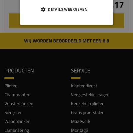
€ 22,17
DETAILS WEERGEVEN
VOEG TOE AAN WINKELWAGEN
WIJ WORDEN BEOORDEELD MET EEN 8.8
PRODUCTEN
SERVICE
Plinten
Klantendienst
Chambranten
Veelgestelde vragen
Vensterbanken
Keuzehulp plinten
Sierlijsten
Gratis proefstalen
Wandplanken
Maatwerk
Lambrisering
Montage