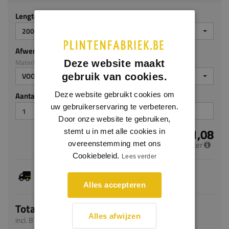
Lengte (mm)
2000
Afwerking
Materiaal: HDPS
Deze website maakt
VOORGELAKT
gebruik van cookies.
Aantal stuks
Deze website gebruikt cookies om
uw gebruikerservaring te verbeteren.
Door onze website te gebruiken,
€ 11,08
stemt u in met alle cookies in
per meter
overeenstemming met ons
Cookiebeleid.
Lees verder
Dit artikel is voorradig, de verwachte levertijd
bedraagt 1-3 werkdagen
Alles accepteren
Totaal
Alles afwijzen
incl. BTW