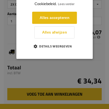
Cookiebeleid.
2X GEGROND
Lees verder
Aantal stuks
Alles accepteren
€ 14,07
Alles afwijzen
per meter
DETAILS WEERGEVEN
Je hebt gekozen voor maatwerk, de verwachte
levertijd bedraagt 5-7 werkdagen
Totaal
incl. BTW
€ 34,34
VOEG TOE AAN WINKELWAGEN