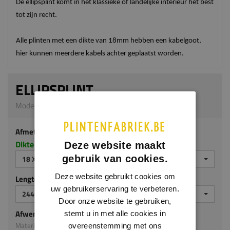
De ellipsplint komt in het klassieke of landelijke interieur het best
tot zijn recht.
Alle plinten met een dikte van 18mm hebben een kabelgoot,
hier kunnen meerdere kabels achter geplaatst worden.
ELLIPSPLINT
Model M107 | 18 x 190 mm | MDF ecologisch
Afmeting
Dikte x hoogte in millimeters
Deze website maakt
gebruik van cookies.
18 X 190 MM
Deze website gebruikt cookies om
Lengte (mm)
uw gebruikerservaring te verbeteren.
2440
Door onze website te gebruiken,
Afwerking
stemt u in met alle cookies in
Materiaal: MDF ecologisch
overeenstemming met ons