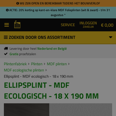
WIJ ZIJN OPEN EN BEREIKBAAR TIJDENS HET BOUWVERLOF
ACTIE: 20% korting op kant-en-klare MDF Folieplinten (wit & zwart) - t/m 31
augustus *
INLOGGEN
€ 0,00
SERVICE
ZAKELIJK
ZOEKEN DOOR ONS ASSORTIMENT
Levering door heel
Nederland en België
Gratis
proefstalen
Plintenfabriek
Plinten
MDF plinten
MDF ecologische plinten
Ellipsplint - MDF ecologisch - 18 x 190 mm
ELLIPSPLINT - MDF
ECOLOGISCH - 18 X 190 MM