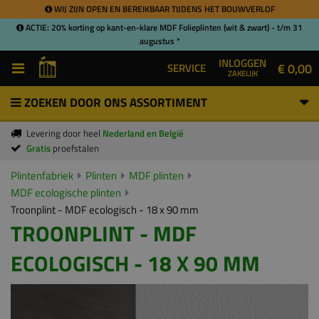
WIJ ZIJN OPEN EN BEREIKBAAR TIJDENS HET BOUWVERLOF
ACTIE: 20% korting op kant-en-klare MDF Folieplinten (wit & zwart) - t/m 31
augustus *
INLOGGEN
€ 0,00
SERVICE
ZAKELIJK
ZOEKEN DOOR ONS ASSORTIMENT
Levering door heel
Nederland en België
Gratis
proefstalen
Plintenfabriek
Plinten
MDF plinten
MDF ecologische plinten
Troonplint - MDF ecologisch - 18 x 90 mm
TROONPLINT - MDF
ECOLOGISCH - 18 X 90 MM