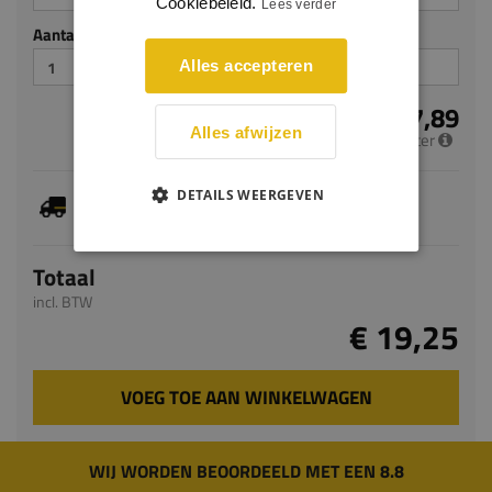
Cookiebeleid.
Lees verder
Aantal stuks
Alles accepteren
€ 7,89
Alles afwijzen
per meter
Je hebt gekozen voor maatwerk, de verwachte
DETAILS WEERGEVEN
levertijd bedraagt 5-7 werkdagen
Totaal
incl. BTW
€ 19,25
VOEG TOE AAN WINKELWAGEN
WIJ WORDEN BEOORDEELD MET EEN 8.8