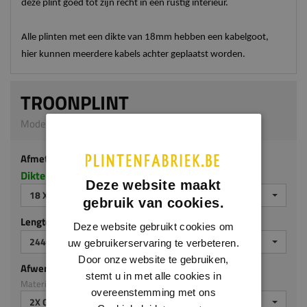
deze plint goed tot zijn recht in een rustig interieur.
Alle plinten met een dikte van 18mm hebben een kabelgoot,
hier kunnen meerdere kabels achter geplaatst worden.
TROONPLINT
Model M109 | 18 x 90 mm | MDF ecologisch
Afmeting
Dikte x hoogte in millimeters
Deze website maakt
18 X 90 MM
gebruik van cookies.
Lengte (mm)
Deze website gebruikt cookies om
2440
uw gebruikerservaring te verbeteren.
Door onze website te gebruiken,
Afwerking
stemt u in met alle cookies in
Materiaal: MDF ecologisch
overeenstemming met ons
2X GEGROND