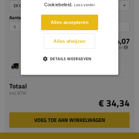
Cookiebeleid.
2X GEGROND
Lees verder
Aantal stuks
Alles accepteren
€ 14,07
Alles afwijzen
per meter
DETAILS WEERGEVEN
Je hebt gekozen voor maatwerk, de verwachte
levertijd bedraagt 5-7 werkdagen
Totaal
incl. BTW
€ 34,34
VOEG TOE AAN WINKELWAGEN