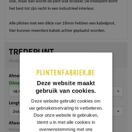
ook, maar dan wordt de plint wat drukker. De tredeplint komt
het best tot zijn recht in een industrieel interieur.
Alle plinten met een dikte van 18mm hebben een kabelgoot,
hier kunnen meerdere kabels achter geplaatst worden.
TREDEPLINT
Model M117 | 18 x 190 mm | MDF ecologisch
Afmeting
Dikte x hoogte in millimeters
Deze website maakt
gebruik van cookies.
18 X 190 MM
Deze website gebruikt cookies om
Lengte (mm)
uw gebruikerservaring te verbeteren.
2440
Door onze website te gebruiken,
Afwerking
stemt u in met alle cookies in
Materiaal: MDF ecologisch
overeenstemming met ons