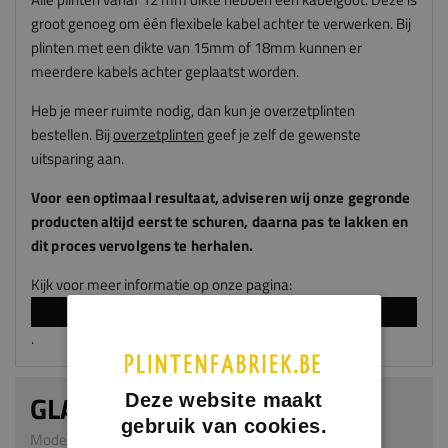
groot genoeg om één flexibele kabel achter te verwerken. Bij
plinten met een dikte van 15mm of 18mm kunnen er
meerdere kabels achter geplaatst worden.
Heb je meer ruimte nodig, dan kun je overzetplinten
bestellen. Bij
overzetplinten
geef je zelf de gewenste
uitsparing aan.
Voor een optimaal resultaat, adviseren
wij
onze gegronde
producten altijd eerst te schuren, daarna pas te lakken en
dit proces vervolgens te herhalen.
Kijk voor meer informatie op onze pagina:
LAKKEN EN SPUITEN
.
GLADDE PLINT
Deze website maakt
gebruik van cookies.
Model 0101 | 12 x 100 mm | MDF v313