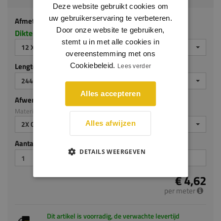
Deze website gebruikt cookies om
uw gebruikerservaring te verbeteren.
Afmeting
Door onze website te gebruiken,
Dikte x hoogte in millimeters
stemt u in met alle cookies in
12 X 100 MM
overeenstemming met ons
Lengte (mm)
Cookiebeleid.
Lees verder
2440 MM
Alles accepteren
Afwerking
Materiaal: MDF v313
2X GEGROND
Alles afwijzen
Aantal stuks
DETAILS WEERGEVEN
€ 4,62
per meter
Dit artikel is voorradig, de verwachte levertijd