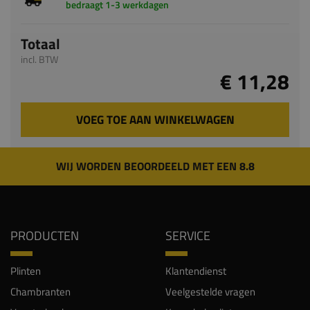
bedraagt 1-3 werkdagen
Totaal
incl. BTW
€ 11,28
VOEG TOE AAN WINKELWAGEN
WIJ WORDEN BEOORDEELD MET EEN 8.8
PRODUCTEN
SERVICE
Plinten
Klantendienst
Chambranten
Veelgestelde vragen