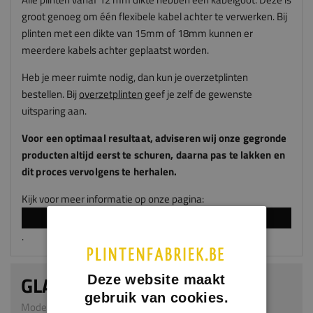
groot genoeg om één flexibele kabel achter te verwerken. Bij
plinten met een dikte van 15mm of 18mm kunnen er
meerdere kabels achter geplaatst worden.
Heb je meer ruimte nodig, dan kun je overzetplinten
bestellen. Bij
overzetplinten
geef je zelf de gewenste
uitsparing aan.
Voor een optimaal resultaat, adviseren
wij
onze gegronde
producten altijd eerst te schuren, daarna pas te lakken en
dit proces vervolgens te herhalen.
Kijk voor meer informatie op onze pagina:
LAKKEN EN SPUITEN
.
GLADDE PLINT
Deze website maakt
gebruik van cookies.
Model 0101 | 15 x 70 mm | MDF v313