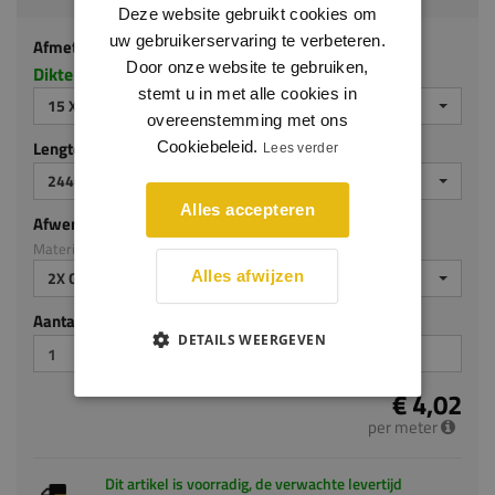
Deze website gebruikt cookies om
uw gebruikerservaring te verbeteren.
Afmeting
Door onze website te gebruiken,
Dikte x hoogte in millimeters
stemt u in met alle cookies in
15 X 70 MM
overeenstemming met ons
Lengte (mm)
Cookiebeleid.
Lees verder
2440 MM
Alles accepteren
Afwerking
Materiaal: MDF v313
2X GEGROND
Alles afwijzen
Aantal stuks
DETAILS WEERGEVEN
€ 4,02
per meter
Dit artikel is voorradig, de verwachte levertijd