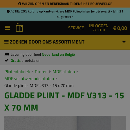
WIJ ZIJN OPEN EN BEREIKBAAR TIJDENS HET BOUWVERLOF
ACTIE: 20% korting op kant-en-klare MDF Folieplinten (wit & zwart) - t/m 31
augustus *
INLOGGEN
€ 0,00
SERVICE
ZAKELIJK
ZOEKEN DOOR ONS ASSORTIMENT
Levering door heel
Nederland en België
Gratis
proefstalen
Plintenfabriek
Plinten
MDF plinten
MDF vochtwerende plinten
Gladde plint - MDF v313 - 15 x 70 mm
GLADDE PLINT - MDF V313 - 15
X 70 MM