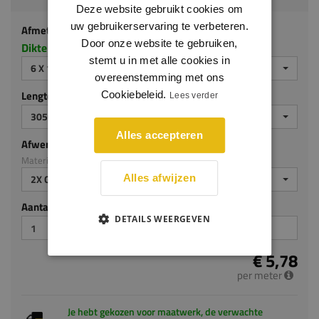
Deze website gebruikt cookies om
uw gebruikerservaring te verbeteren.
Afmeting
Door onze website te gebruiken,
Dikte x hoogte in millimeters
stemt u in met alle cookies in
6 X 140 MM
overeenstemming met ons
Lengte (mm)
Cookiebeleid.
Lees verder
3050
Alles accepteren
Afwerking
Materiaal: MDF v313
2X GEGROND
Alles afwijzen
Aantal stuks
DETAILS WEERGEVEN
€ 5,78
per meter
Je hebt gekozen voor maatwerk, de verwachte