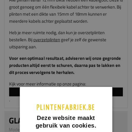
groot genoeg om één flexibele kabel achter te verwerken. Bij
plinten met een dikte van 15mm of 18mm kunnen er
meerdere kabels achter geplaatst worden.
Heb je meer ruimte nodig, dan kun je overzetplinten
bestellen. Bij
overzetplinten
geef je zelf de gewenste
uitsparing aan.
Voor een optimaal resultaat, adviseren
wij
onze gegronde
producten altijd eerst te schuren, daarna pas te lakken en
dit proces vervolgens te herhalen.
Kijk voor meer informatie op onze pagina:
LAKKEN EN SPUITEN
.
GLADDE PLINT
Deze website maakt
gebruik van cookies.
Model 0101 | 6 x 140 mm | MDF v313