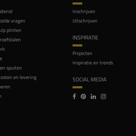
dienst
Inschrijven
telde vragen
Uitschrijven
lp plinten
INSPIRATIE
proefstalen
rk
Projecten
e
Inspiratie en trends
en spuiten
osten en levering
SOCIAL MEDIA
neren
n