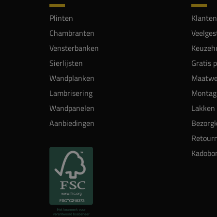
Plinten
Klanten
Chambranten
Veelges
Vensterbanken
Keuzehu
Sierlijsten
Gratis 
Wandplanken
Maatwe
Lambrisering
Montag
Wandpanelen
Lakken 
Aanbiedingen
Bezorgk
Retour
Kadobo