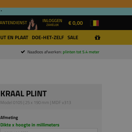
 *
INLOGGEN
€ 0,00
ANTENDIENST
ZAKELIJK
UT EN PLAAT
DOE-HET-ZELF
SALE
Naadloos afwerken:
plinten tot 5.4 meter
KRAAL PLINT
Model 0105 | 25 x 190 mm | MDF v313
Afmeting
Dikte x hoogte in millimeters