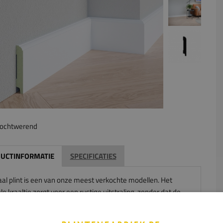
ochtwerend
UCTINFORMATIE
SPECIFICATIES
aal plint is een van onze meest verkochte modellen. Het
le kraaltje zorgt voor een rustige uitstraling, zonder dat de
als saai bestempeld wordt. De kraalplint wordt veelal
ast in het landelijke of klassieke interieur.