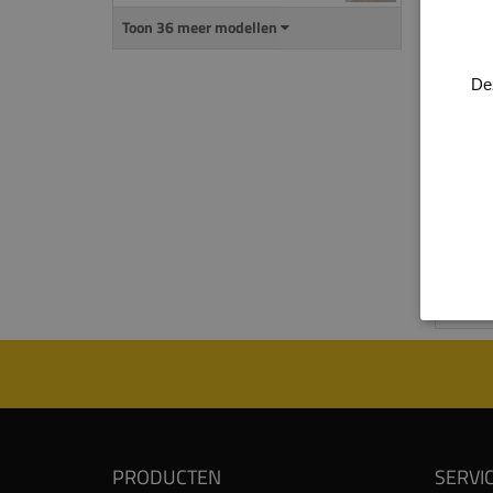
Alle 
Toon 36 meer modellen
groot
plint
De
kabel
kun je
gewen
Voor 
produ
proce
Kijk 
PRODUCTEN
SERVI