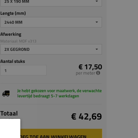
25 X 190 MM
Lengte (mm)
2440 MM
Afwerking
Materiaal: MDF v313
2X GEGROND
Aantal stuks
€ 17,50
per meter
Je hebt gekozen voor maatwerk, de verwachte
levertijd bedraagt 5-7 werkdagen
Totaal
€ 42,69
incl. BTW
VOEG TOE AAN WINKELWAGEN