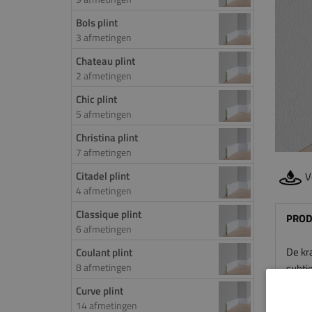
Bols plint
3 afmetingen
Chateau plint
2 afmetingen
Chic plint
5 afmetingen
Christina plint
7 afmetingen
Citadel plint
V
4 afmetingen
Classique plint
PROD
6 afmetingen
De kr
Coulant plint
8 afmetingen
subtie
plint 
Curve plint
toegep
14 afmetingen