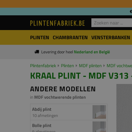
PLINTEN
CHAMBRANTEN
VENSTERBANKEN
Levering door heel
Nederland en België
Plintenfabriek
Plinten
MDF plinten
MDF vochtwer
KRAAL PLINT - MDF V313 
ANDERE MODELLEN
in
MDF vochtwerende plinten
Abdij plint
10 afmetingen
Bolle plint
9 afmetingen