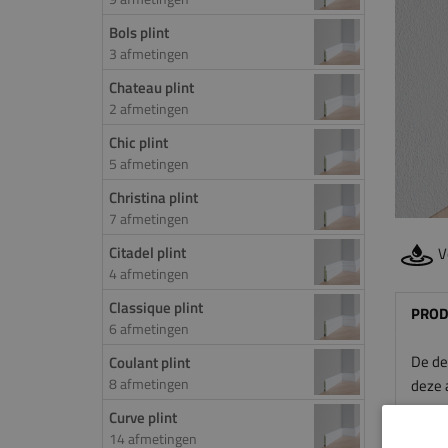
Bols plint
3 afmetingen
Chateau plint
2 afmetingen
Chic plint
5 afmetingen
Christina plint
7 afmetingen
Citadel plint
V
4 afmetingen
Classique plint
PROD
6 afmetingen
De de
Coulant plint
8 afmetingen
deze 
van va
Curve plint
Hierdo
14 afmetingen