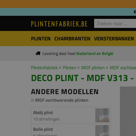
PLINTEN
CHAMBRANTEN
VENSTERBANKEN
Levering door heel
Nederland en België
Plintenfabriek
Plinten
MDF plinten
MDF vochtwer
DECO PLINT - MDF V313 -
ANDERE MODELLEN
in
MDF vochtwerende plinten
Abdij plint
10 afmetingen
Bolle plint
9 afmetingen