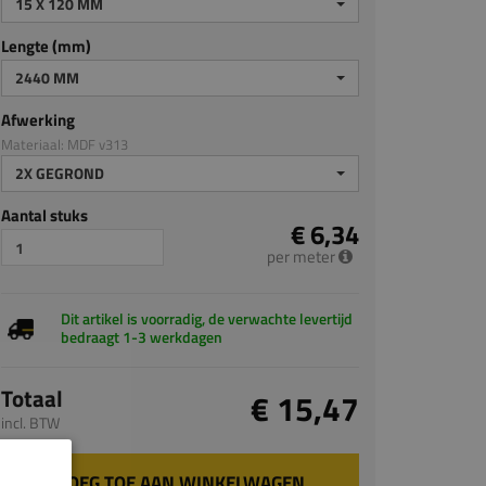
15 X 120 MM
Lengte (mm)
2440 MM
Afwerking
Materiaal: MDF v313
2X GEGROND
Aantal stuks
€ 6,34
per meter
Dit artikel is voorradig, de verwachte levertijd
bedraagt 1-3 werkdagen
Totaal
€ 15,47
incl. BTW
VOEG TOE AAN WINKELWAGEN