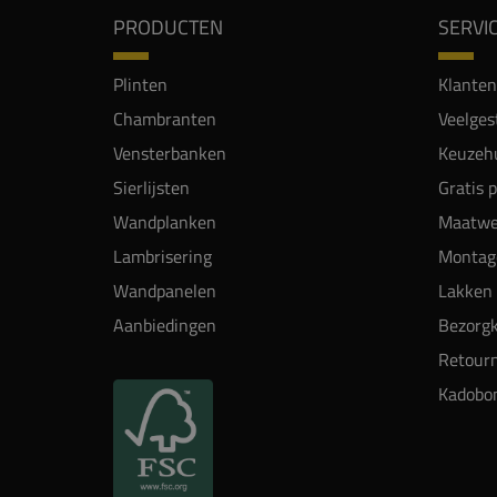
PRODUCTEN
SERVI
Plinten
Klanten
Chambranten
Veelges
Vensterbanken
Keuzehu
Sierlijsten
Gratis 
Wandplanken
Maatwe
Lambrisering
Montag
Wandpanelen
Lakken 
Aanbiedingen
Bezorgk
Retour
Kadobo