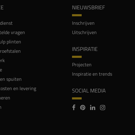
CE
NIEUWSBRIEF
dienst
Inschrijven
telde vragen
Uitschrijven
lp plinten
INSPIRATIE
proefstalen
rk
Projecten
e
Inspiratie en trends
en spuiten
osten en levering
SOCIAL MEDIA
neren
n