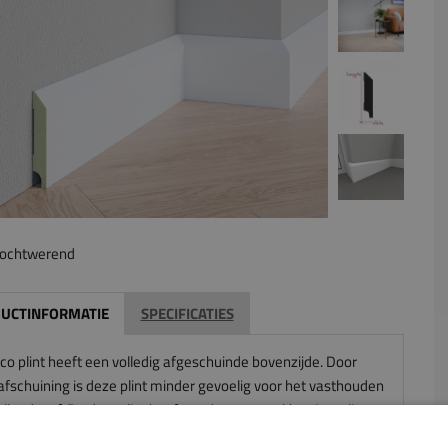
ochtwerend
UCTINFORMATIE
SPECIFICATIES
co plint heeft een volledig afgeschuinde bovenzijde. Door
afschuining is deze plint minder gevoelig voor het vasthouden
llend stof. De decoplint heeft verder een strakke uitstraling.
or wordt deze plint veel in moderne en industriële interieurs