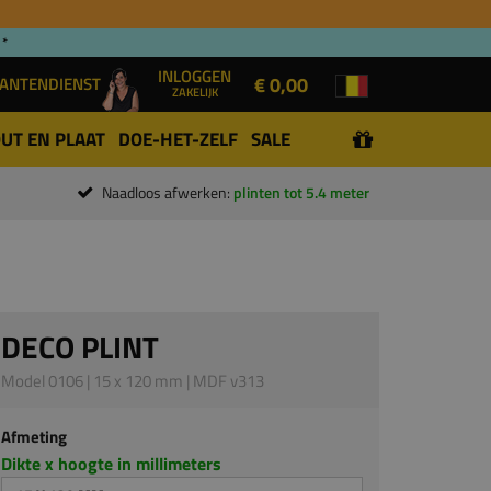
 *
INLOGGEN
€ 0,00
ANTENDIENST
ZAKELIJK
UT EN PLAAT
DOE-HET-ZELF
SALE
Naadloos afwerken:
plinten tot 5.4 meter
DECO PLINT
Model 0106 | 15 x 120 mm | MDF v313
Afmeting
Dikte x hoogte in millimeters