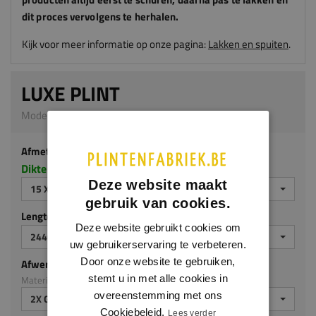
dit proces vervolgens te herhalen.
Kijk voor meer informatie op onze pagina:
Lakken en spuiten
.
LUXE PLINT
Model 0116 | 15 x 120 mm | MDF v313
Afmeting
Dikte x hoogte in millimeters
Deze website maakt
15 X 120 MM
gebruik van cookies.
Lengte (mm)
Deze website gebruikt cookies om
2440 MM
uw gebruikerservaring te verbeteren.
Door onze website te gebruiken,
Afwerking
stemt u in met alle cookies in
Materiaal: MDF v313
overeenstemming met ons
2X GEGROND
Cookiebeleid.
Lees verder