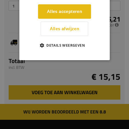
Alles accepteren
€ 6,21
per meter
Alles afwijzen
Je hebt gekozen voor maatwerk, de verwachte
levertijd bedraagt 7-9 werkdagen
DETAILS WEERGEVEN
Totaal
incl. BTW
€ 15,15
VOEG TOE AAN WINKELWAGEN
WIJ WORDEN BEOORDEELD MET EEN 8.8