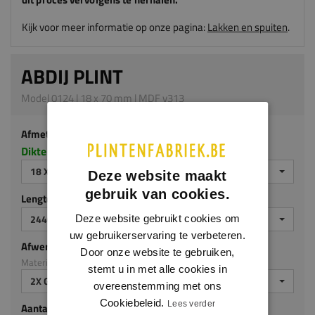
Kijk voor meer informatie op onze pagina:
Lakken en spuiten
.
ABDIJ PLINT
Model 0124 | 18 x 70 mm | MDF v313
Afmeting
Dikte x hoogte in millimeters
18 X 70 MM
Deze website maakt
gebruik van cookies.
Lengte (mm)
2440 MM
Deze website gebruikt cookies om
uw gebruikerservaring te verbeteren.
Afwerking
Door onze website te gebruiken,
Materiaal: MDF v313
stemt u in met alle cookies in
2X GEGROND
overeenstemming met ons
Cookiebeleid.
Lees verder
Aantal stuks