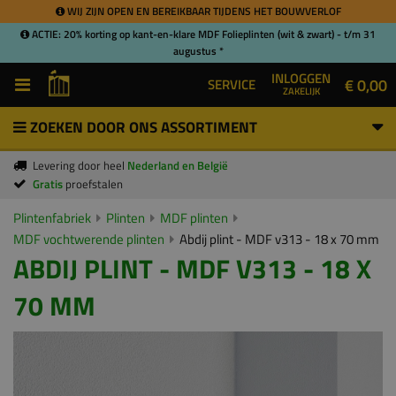
WIJ ZIJN OPEN EN BEREIKBAAR TIJDENS HET BOUWVERLOF
ACTIE: 20% korting op kant-en-klare MDF Folieplinten (wit & zwart) - t/m 31
augustus *
INLOGGEN
€ 0,00
SERVICE
ZAKELIJK
ZOEKEN DOOR ONS ASSORTIMENT
Levering door heel
Nederland en België
Gratis
proefstalen
Plintenfabriek
Plinten
MDF plinten
MDF vochtwerende plinten
Abdij plint - MDF v313 - 18 x 70 mm
ABDIJ PLINT - MDF V313 - 18 X
70 MM