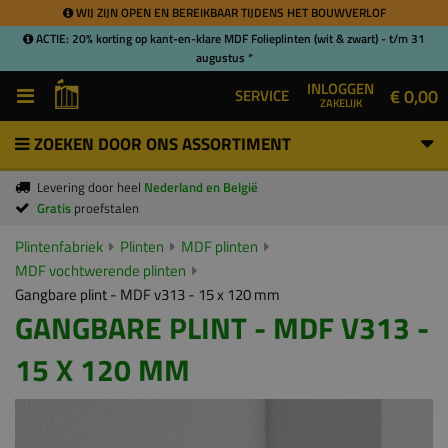
WIJ ZIJN OPEN EN BEREIKBAAR TIJDENS HET BOUWVERLOF
ACTIE: 20% korting op kant-en-klare MDF Folieplinten (wit & zwart) - t/m 31
augustus *
INLOGGEN
€ 0,00
SERVICE
ZAKELIJK
ZOEKEN DOOR ONS ASSORTIMENT
Levering door heel
Nederland en België
Gratis
proefstalen
Plintenfabriek
Plinten
MDF plinten
MDF vochtwerende plinten
Gangbare plint - MDF v313 - 15 x 120 mm
GANGBARE PLINT - MDF V313 -
15 X 120 MM