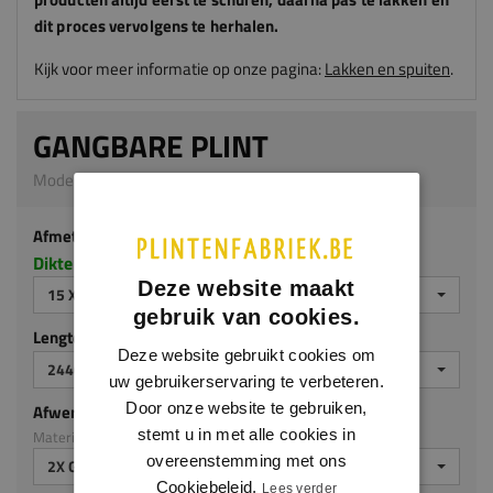
dit proces vervolgens te herhalen.
Kijk voor meer informatie op onze pagina:
Lakken en spuiten
.
GANGBARE PLINT
Model 0127 | 15 x 120 mm | MDF v313
Afmeting
Dikte x hoogte in millimeters
Deze website maakt
15 X 120 MM
gebruik van cookies.
Lengte (mm)
Deze website gebruikt cookies om
2440 MM
uw gebruikerservaring te verbeteren.
Door onze website te gebruiken,
Afwerking
stemt u in met alle cookies in
Materiaal: MDF v313
overeenstemming met ons
2X GEGROND
Cookiebeleid.
Lees verder