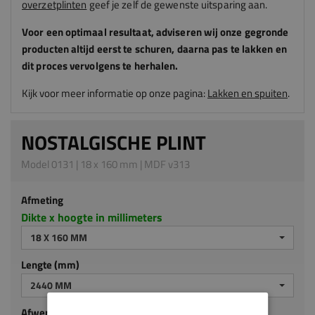
overzetplinten
geef je zelf de gewenste uitsparing aan.
Voor een optimaal resultaat, adviseren
wij
onze gegronde
producten altijd eerst te schuren, daarna pas te lakken en
dit proces vervolgens te herhalen.
Kijk voor meer informatie op onze pagina:
Lakken en spuiten
.
NOSTALGISCHE PLINT
Model 0131 | 18 x 160 mm | MDF v313
Afmeting
Dikte x hoogte in millimeters
18 X 160 MM
Lengte (mm)
2440 MM
Afwerking