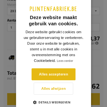
Materiaal: MDF v313
2X GEGROND
Deze website maakt
Aantal stuks
gebruik van cookies.
Deze website gebruikt cookies om
€ 13,37
uw gebruikerservaring te verbeteren.
per meter
Door onze website te gebruiken,
stemt u in met alle cookies in
overeenstemming met ons
Je hebt gekozen voor maatwerk, de verwachte
levertijd bedraagt 5-7 werkdagen
Cookiebeleid.
Lees verder
Totaal
Alles accepteren
incl. BTW
€ 32,62
Alles afwijzen
VOEG TOE AAN WINKELWAGEN
DETAILS WEERGEVEN