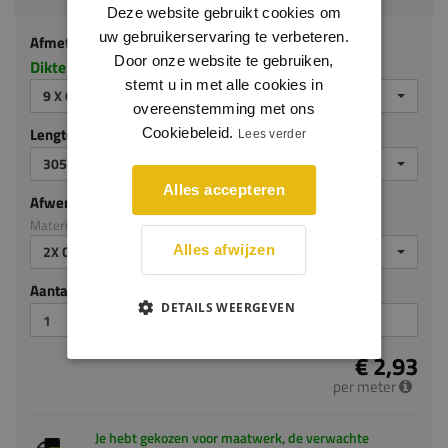
Deze website gebruikt cookies om
uw gebruikerservaring te verbeteren.
Afmeting
Door onze website te gebruiken,
Dikte x hoogte in millimeters
stemt u in met alle cookies in
9 X 60 MM
overeenstemming met ons
Lengte (mm)
Cookiebeleid.
Lees verder
3050
Alles accepteren
Afwerking
Materiaal: MDF v313
2X GEGROND
Alles afwijzen
Aantal stuks
DETAILS WEERGEVEN
€ 2,93
per meter
Je hebt gekozen voor maatwerk, de verwachte