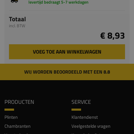
levertijd bedraagt 5-7 werkdagen
Totaal
incl. BTW
€ 8,93
VOEG TOE AAN WINKELWAGEN
WIJ WORDEN BEOORDEELD MET EEN 8.8
PRODUCTEN
SERVICE
Plinten
Klantendienst
Chambranten
Veelgestelde vragen