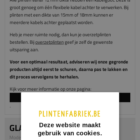
groot genoeg om één flexibele kabel achter te verwerken. Bij
plinten met een dikte van 15mm of 18mm kunnen er
meerdere kabels achter geplaatst worden.
Heb je meer ruimte nodig, dan kun je overzetplinten
bestellen. Bij
overzetplinten
geef je zelf de gewenste
uitsparing aan.
Voor een optimaal resultaat, adviseren
wij
onze gegronde
producten altijd eerst te schuren, daarna pas te lakken en
dit proces vervolgens te herhalen.
Kijk voor meer informatie op onze pagina:
LAKKEN EN SPUITEN
.
GLADDE PLINT
Deze website maakt
gebruik van cookies.
Model 0101 | 9 x 60 mm | MDF v313