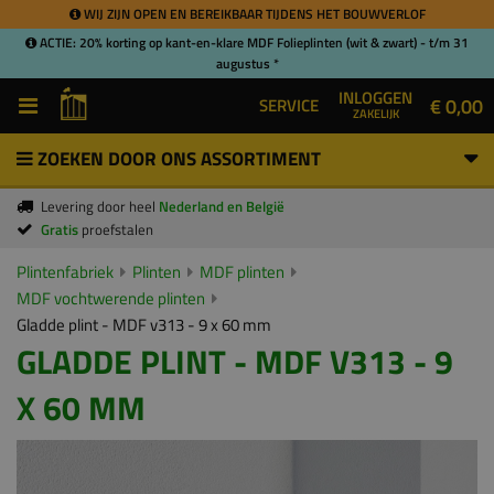
WIJ ZIJN OPEN EN BEREIKBAAR TIJDENS HET BOUWVERLOF
ACTIE: 20% korting op kant-en-klare MDF Folieplinten (wit & zwart) - t/m 31
augustus *
INLOGGEN
€ 0,00
SERVICE
ZAKELIJK
ZOEKEN DOOR ONS ASSORTIMENT
Levering door heel
Nederland en België
Gratis
proefstalen
Plintenfabriek
Plinten
MDF plinten
MDF vochtwerende plinten
Gladde plint - MDF v313 - 9 x 60 mm
GLADDE PLINT - MDF V313 - 9
X 60 MM