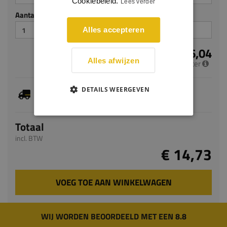
Cookiebeleid.
Lees verder
Aantal stuks
Alles accepteren
€ 6,04
Alles afwijzen
per meter
Dit artikel is voorradig, de verwachte levertijd
DETAILS WEERGEVEN
bedraagt 1-3 werkdagen
Totaal
incl. BTW
€ 14,73
VOEG TOE AAN WINKELWAGEN
WIJ WORDEN BEOORDEELD MET EEN 8.8