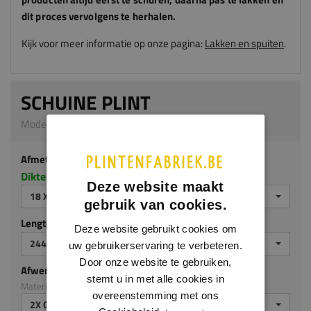
dit proces vervolgens te herhalen.
Kijk voor meer informatie op onze pagina:
Lakken en spuiten
.
SCHUINE PLINT
Model 0102 | 18 x 90 mm | MDF v313
Afmeting
Dikte x hoogte in millimeters
Deze website maakt
18 X 90 MM
gebruik van cookies.
Lengte (mm)
Deze website gebruikt cookies om
2440 MM
uw gebruikerservaring te verbeteren.
Door onze website te gebruiken,
Afwerking
stemt u in met alle cookies in
Materiaal: MDF v313
overeenstemming met ons
2X GEGROND