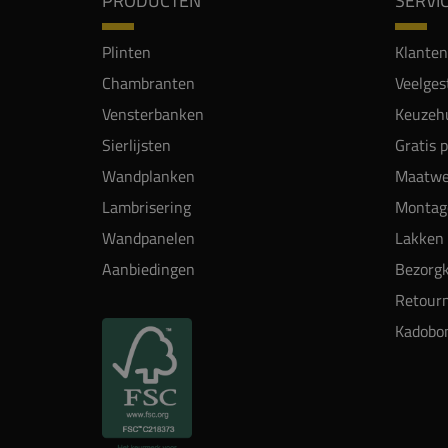
PRODUCTEN
SERVI
Plinten
Klanten
Chambranten
Veelges
Vensterbanken
Keuzehu
Sierlijsten
Gratis 
Wandplanken
Maatwe
Lambrisering
Montag
Wandpanelen
Lakken 
Aanbiedingen
Bezorgk
Retour
Kadobo