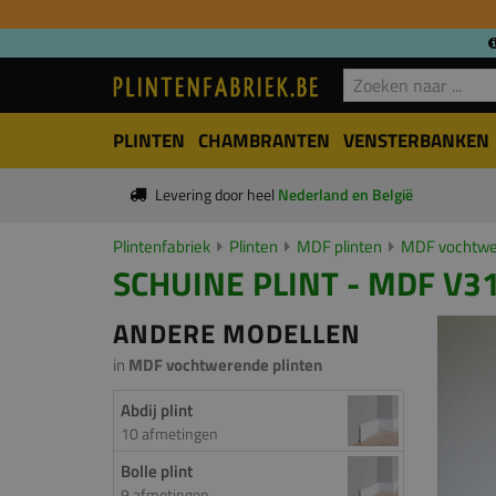
PLINTEN
CHAMBRANTEN
VENSTERBANKEN
Levering door heel
Nederland en België
Plintenfabriek
Plinten
MDF plinten
MDF vochtwer
SCHUINE PLINT - MDF V31
ANDERE MODELLEN
in
MDF vochtwerende plinten
Abdij plint
10 afmetingen
Bolle plint
9 afmetingen