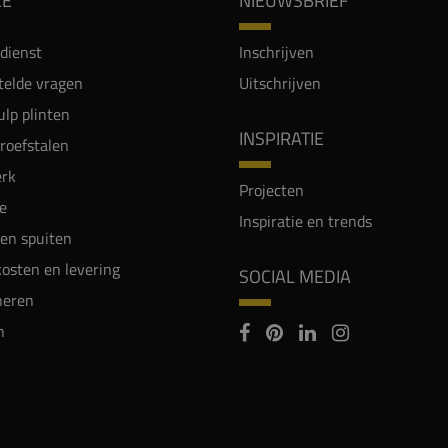
CE
NIEUWSBRIEF
dienst
Inschrijven
telde vragen
Uitschrijven
lp plinten
INSPIRATIE
proefstalen
rk
Projecten
e
Inspiratie en trends
en spuiten
osten en levering
SOCIAL MEDIA
neren
n