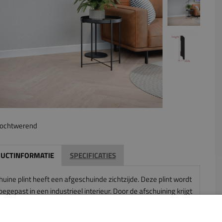
ochtwerend
UCTINFORMATIE
SPECIFICATIES
uine plint heeft een afgeschuinde zichtzijde. Deze plint wordt
oegepast in een industrieel interieur. Door de afschuining krijgt
nt als het ware drie zijdes. Bij bepaalde lichtinvallen geeft dit
tra dimensie aan de plint.