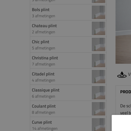
Bols plint
3 afmetingen
Chateau plint
2 afmetingen
Chic plint
5 afmetingen
Christina plint
7 afmetingen
Citadel plint
V
4 afmetingen
Classique plint
PROD
6 afmetingen
De sch
Coulant plint
8 afmetingen
veel t
de pli
Curve plint
een ex
14 afmetingen