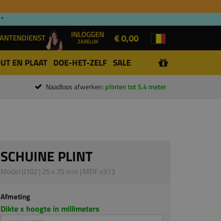
 *
INLOGGEN
€ 0,00
ANTENDIENST
ZAKELIJK
UT EN PLAAT
DOE-HET-ZELF
SALE
Naadloos afwerken:
plinten tot 5.4 meter
SCHUINE PLINT
Model 0102 | 25 x 70 mm | MDF v313
Afmeting
Dikte x hoogte in millimeters