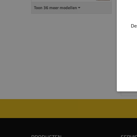
Alle 
Toon 36 meer modellen
genoe
een d
De
gepla
overze
uitspa
Voor 
produ
proce
Kijk 