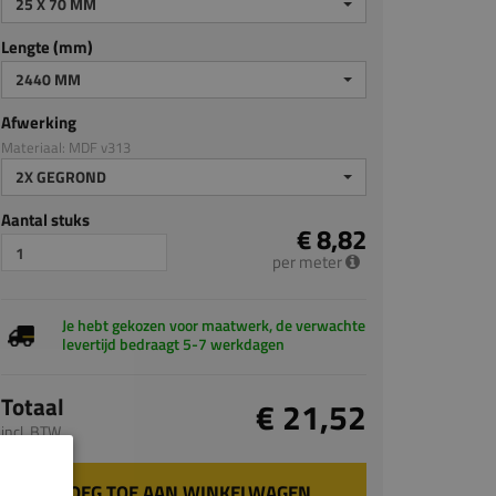
25 X 70 MM
Lengte (mm)
2440 MM
Afwerking
Materiaal: MDF v313
2X GEGROND
Aantal stuks
€ 8,82
per meter
Je hebt gekozen voor maatwerk, de verwachte
levertijd bedraagt 5-7 werkdagen
Totaal
€ 21,52
incl. BTW
VOEG TOE AAN WINKELWAGEN