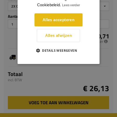
Cookiebeleid.
Lees verder
2X GEGROND
Aantal stuks
Alles accepteren
€ 10,71
Alles afwijzen
per meter
DETAILS WEERGEVEN
Je hebt gekozen voor maatwerk, de verwachte
levertijd bedraagt 7-9 werkdagen
Totaal
incl. BTW
€ 26,13
VOEG TOE AAN WINKELWAGEN