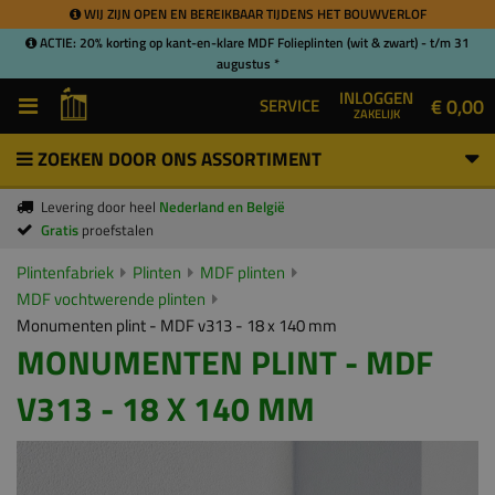
WIJ ZIJN OPEN EN BEREIKBAAR TIJDENS HET BOUWVERLOF
ACTIE: 20% korting op kant-en-klare MDF Folieplinten (wit & zwart) - t/m 31
augustus *
INLOGGEN
€ 0,00
SERVICE
ZAKELIJK
ZOEKEN DOOR ONS ASSORTIMENT
Levering door heel
Nederland en België
Gratis
proefstalen
Plintenfabriek
Plinten
MDF plinten
MDF vochtwerende plinten
Monumenten plint - MDF v313 - 18 x 140 mm
MONUMENTEN PLINT - MDF
V313 - 18 X 140 MM