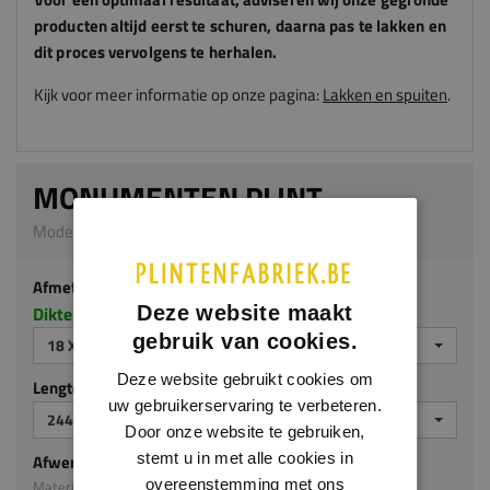
producten altijd eerst te schuren, daarna pas te lakken en
dit proces vervolgens te herhalen.
Kijk voor meer informatie op onze pagina:
Lakken en spuiten
.
MONUMENTEN PLINT
Model 0104 | 18 x 140 mm | MDF v313
Afmeting
Deze website maakt
Dikte x hoogte in millimeters
gebruik van cookies.
18 X 140 MM
Deze website gebruikt cookies om
Lengte (mm)
uw gebruikerservaring te verbeteren.
2440 MM
Door onze website te gebruiken,
stemt u in met alle cookies in
Afwerking
overeenstemming met ons
Materiaal: MDF v313