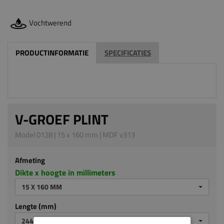
Vochtwerend
PRODUCTINFORMATIE
SPECIFICATIES
V-GROEF PLINT
Model 0128 | 15 x 160 mm | MDF v313
Afmeting
Dikte x hoogte in millimeters
15 X 160 MM
Lengte (mm)
2440 MM