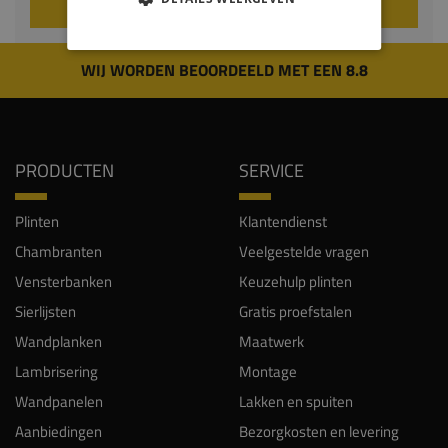
VOEG TOE AAN WINKELWAGEN
WIJ WORDEN BEOORDEELD MET EEN 8.8
PRODUCTEN
SERVICE
Plinten
Klantendienst
Chambranten
Veelgestelde vragen
Vensterbanken
Keuzehulp plinten
Sierlijsten
Gratis proefstalen
Wandplanken
Maatwerk
Lambrisering
Montage
Wandpanelen
Lakken en spuiten
Aanbiedingen
Bezorgkosten en levering