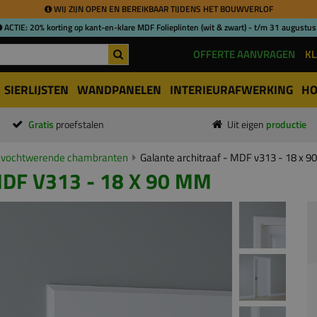
WIJ ZIJN OPEN EN BEREIKBAAR TIJDENS HET BOUWVERLOF
ACTIE: 20% korting op kant-en-klare MDF Folieplinten (wit & zwart) - t/m 31 augustus
OFFERTE AANVRAGEN
KL
SIERLIJSTEN
WANDPANELEN
INTERIEURAFWERKING
HO
Gratis
proefstalen
Uit eigen
productie
vochtwerende chambranten
Galante architraaf - MDF v313 - 18 x 
DF V313 - 18 X 90 MM