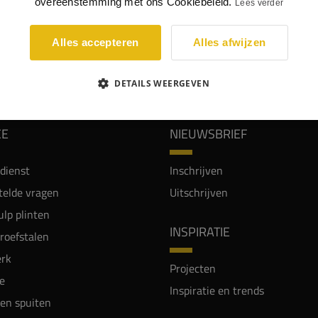
overeenstemming met ons Cookiebeleid.
Lees verder
ren en afwerkingen
Lakken en spuiten
Alles accepteren
Alles afwijzen
WIJ WORDEN BEOORDEELD MET EEN 8.8
DETAILS WEERGEVEN
CE
NIEUWSBRIEF
dienst
Inschrijven
telde vragen
Uitschrijven
lp plinten
INSPIRATIE
proefstalen
rk
Projecten
e
Inspiratie en trends
en spuiten