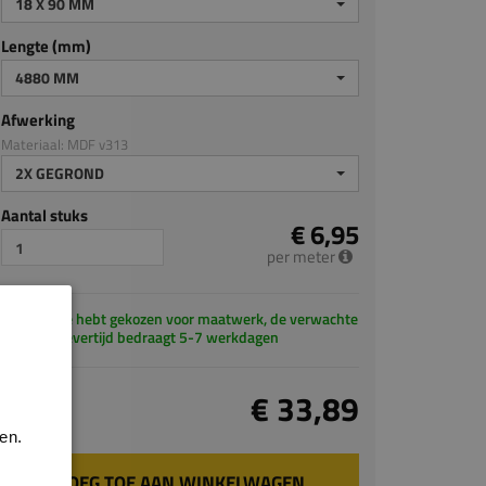
18 X 90 MM
Lengte (mm)
4880 MM
Afwerking
Materiaal: MDF v313
2X GEGROND
Aantal stuks
€ 6,95
per meter
Je hebt gekozen voor maatwerk, de verwachte
levertijd bedraagt 5-7 werkdagen
Totaal
€ 33,89
incl. BTW
en.
VOEG TOE AAN WINKELWAGEN