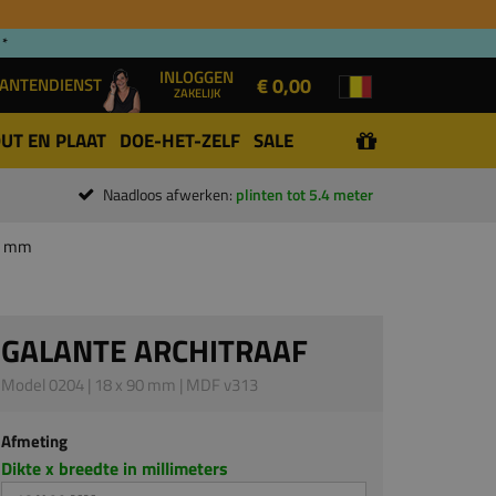
 *
INLOGGEN
€ 0,00
ANTENDIENST
ZAKELIJK
UT EN PLAAT
DOE-HET-ZELF
SALE
Naadloos afwerken:
plinten tot 5.4 meter
90 mm
GALANTE ARCHITRAAF
Model 0204 | 18 x 90 mm | MDF v313
Afmeting
Dikte x breedte in millimeters