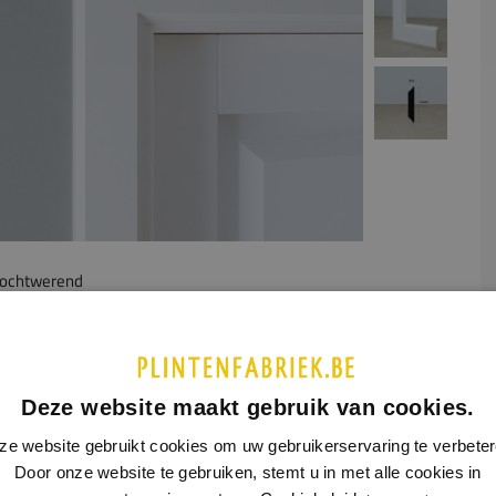
ochtwerend
UCTINFORMATIE
SPECIFICATIES
architraaf heeft schuine bovenzijdes met afwerkingen aan de
Deze website maakt gebruik van cookies.
 en sluit mooi aan bij de galante plint,
model 0139
.
ze website gebruikt cookies om uw gebruikerservaring te verbeter
Door onze website te gebruiken, stemt u in met alle cookies in
nformatie lees je op: