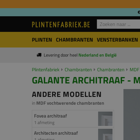
PLINTEN
CHAMBRANTEN
VENSTERBANKEN
Levering door heel
Nederland en België
Plintenfabriek
Chambranten
Chambranten
MDF 
GALANTE ARCHITRAAF - M
ANDERE MODELLEN
in
MDF vochtwerende chambranten
Fovea architraaf
1 afmeting
Architecten architraaf
1 afmeting