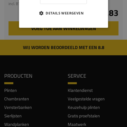
incl. BTW
€ 9,83
DETAILS WEERGEVEN
VOEG TOE AAN WINKELWAGEN
WIJ WORDEN BEOORDEELD MET EEN 8.8
PRODUCTEN
SERVICE
Plinten
Klantendienst
Chambranten
Veelgestelde vragen
Vensterbanken
Keuzehulp plinten
Sierlijsten
Gratis proefstalen
Wandplanken
Maatwerk