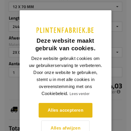
12 X 70 MM
Lengte (mm)
2440 MM
Afwerking
Deze website maakt
Materiaal: MDF v313
gebruik van cookies.
2X GEGROND
Deze website gebruikt cookies om
Aantal stuks
uw gebruikerservaring te verbeteren.
Door onze website te gebruiken,
stemt u in met alle cookies in
€ 4,03
overeenstemming met ons
per meter
Cookiebeleid.
Lees verder
Dit artikel is voorradig, de verwachte levertijd
Alles accepteren
bedraagt 1-3 werkdagen
Totaal
Alles afwijzen