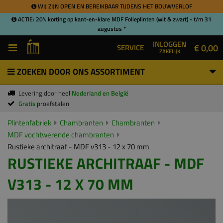
WIJ ZIJN OPEN EN BEREIKBAAR TIJDENS HET BOUWVERLOF
ACTIE: 20% korting op kant-en-klare MDF Folieplinten (wit & zwart) - t/m 31
augustus *
INLOGGEN
€ 0,00
SERVICE
ZAKELIJK
ZOEKEN DOOR ONS ASSORTIMENT
Levering door heel
Nederland en België
Gratis
proefstalen
Plintenfabriek
Chambranten
Chambranten
MDF vochtwerende chambranten
Rustieke architraaf - MDF v313 - 12 x 70 mm
RUSTIEKE ARCHITRAAF - MDF
V313 - 12 X 70 MM