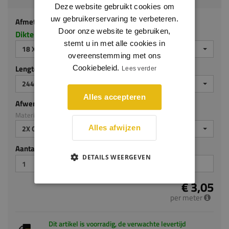
Deze website gebruikt cookies om
uw gebruikerservaring te verbeteren.
Afmeting
Door onze website te gebruiken,
Dikte x hoogte in millimeters
stemt u in met alle cookies in
18 X 45 MM
overeenstemming met ons
Lengte (mm)
Cookiebeleid.
Lees verder
2440 MM
Alles accepteren
Afwerking
Materiaal: MDF v313
2X GEGROND
Alles afwijzen
Aantal stuks
DETAILS WEERGEVEN
€ 3,05
per meter
Dit artikel is voorradig, de verwachte levertijd