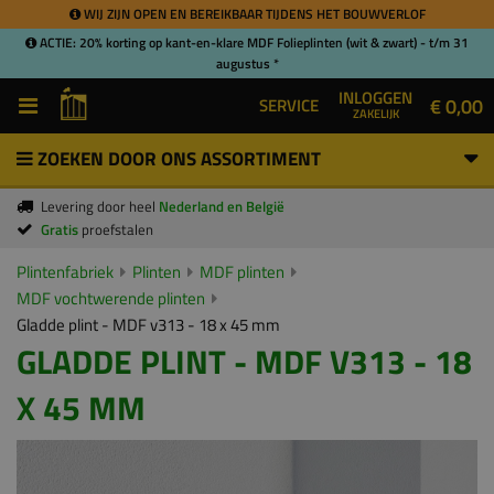
WIJ ZIJN OPEN EN BEREIKBAAR TIJDENS HET BOUWVERLOF
ACTIE: 20% korting op kant-en-klare MDF Folieplinten (wit & zwart) - t/m 31
augustus *
INLOGGEN
€ 0,00
SERVICE
ZAKELIJK
ZOEKEN DOOR ONS ASSORTIMENT
Levering door heel
Nederland en België
Gratis
proefstalen
Plintenfabriek
Plinten
MDF plinten
MDF vochtwerende plinten
Gladde plint - MDF v313 - 18 x 45 mm
GLADDE PLINT - MDF V313 - 18
X 45 MM