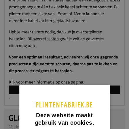
groot genoeg om één flexibele kabel achter te verwerken. Bij
plinten met een dikte van 15mm of 18mm kunnen er
meerdere kabels achter geplaatst worden.
Heb je meer ruimte nodig, dan kun je overzetplinten
bestellen. Bij
overzetplinten
geef je zelf de gewenste
uitsparing aan.
Voor een optimaal resultaat, adviseren
wij
onze gegronde
producten altijd eerst te schuren, daarna pas te lakken en
dit proces vervolgens te herhalen.
Kijk voor meer informatie op onze pagina:
LAKKEN EN SPUITEN
.
GLADDE PLINT
Deze website maakt
gebruik van cookies.
Model 0101 | 18 x 45 mm | MDF v313