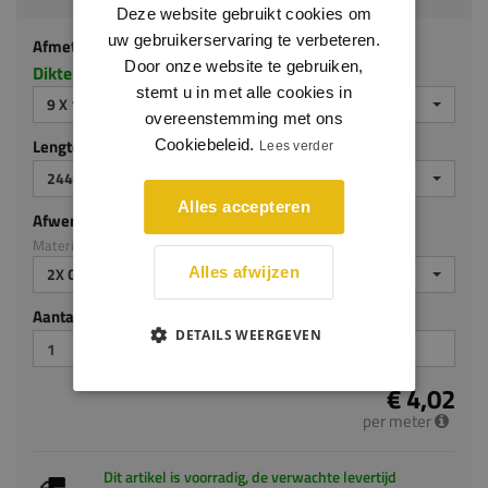
Deze website gebruikt cookies om
uw gebruikerservaring te verbeteren.
Afmeting
Door onze website te gebruiken,
Dikte x hoogte in millimeters
stemt u in met alle cookies in
9 X 100 MM
overeenstemming met ons
Lengte (mm)
Cookiebeleid.
Lees verder
2440 MM
Alles accepteren
Afwerking
Materiaal: MDF v313
2X GEGROND
Alles afwijzen
Aantal stuks
DETAILS WEERGEVEN
€ 4,02
per meter
Dit artikel is voorradig, de verwachte levertijd