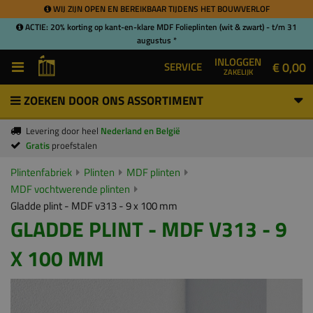
WIJ ZIJN OPEN EN BEREIKBAAR TIJDENS HET BOUWVERLOF
ACTIE: 20% korting op kant-en-klare MDF Folieplinten (wit & zwart) - t/m 31
augustus *
INLOGGEN
€ 0,00
SERVICE
ZAKELIJK
ZOEKEN DOOR ONS ASSORTIMENT
Levering door heel
Nederland en België
Gratis
proefstalen
Plintenfabriek
Plinten
MDF plinten
MDF vochtwerende plinten
Gladde plint - MDF v313 - 9 x 100 mm
GLADDE PLINT - MDF V313 - 9
X 100 MM