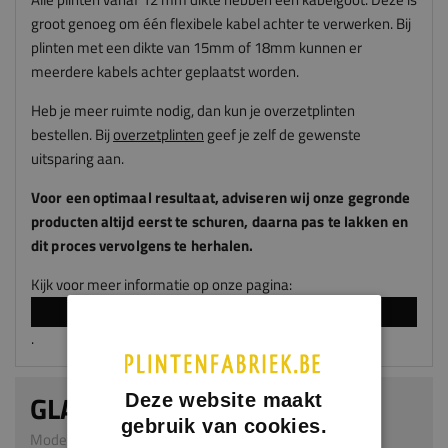
groot genoeg om één flexibele kabel achter te verwerken. Bij
plinten met een dikte van 15mm of 18mm kunnen er
meerdere kabels achter geplaatst worden.
Heb je meer ruimte nodig, dan kun je overzetplinten
bestellen. Bij
overzetplinten
geef je zelf de gewenste
uitsparing aan.
Voor een optimaal resultaat, adviseren
wij
onze gegronde
producten altijd eerst te schuren, daarna pas te lakken en
dit proces vervolgens te herhalen.
Kijk voor meer informatie op onze pagina:
LAKKEN EN SPUITEN
.
GLADDE PLINT
Deze website maakt
gebruik van cookies.
Model 0101 | 9 x 100 mm | MDF v313