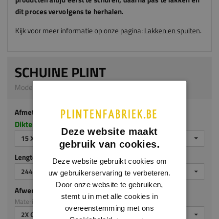
dit proces vervolgens te herhalen.
Kijk voor meer informatie op onze pagina:
Lakken en spuiten
.
SCHUINE PLINT
Model 0102 | 15 x 140 mm | MDF v313
Afmeting
Dikte x hoogte in millimeters
Deze website maakt
15 X 140 MM
gebruik van cookies.
Lengte (mm)
Deze website gebruikt cookies om
2440 MM
uw gebruikerservaring te verbeteren.
Door onze website te gebruiken,
Afwerking
stemt u in met alle cookies in
Materiaal: MDF v313
overeenstemming met ons
2X GEGROND