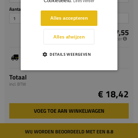
Cookiebeleid.
Lees verder
Aantal stuks
Alles accepteren
€ 7,55
Alles afwijzen
per meter
Dit artikel is voorradig, de verwachte levertijd
DETAILS WEERGEVEN
bedraagt 1-3 werkdagen
Totaal
incl. BTW
€ 18,42
VOEG TOE AAN WINKELWAGEN
WIJ WORDEN BEOORDEELD MET EEN 8.8