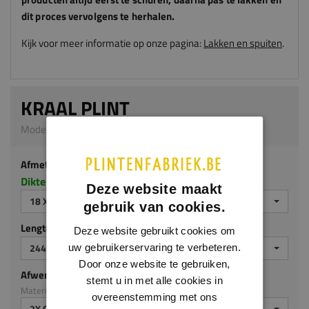
dit proces vervolgens te herhalen.
Kijk voor meer informatie op onze pagina:
Lakken en spuiten
.
KRAAL PLINT
Model 0105 | 18 x 120 mm | MDF v313
Afmeting
Dikte x hoogte in millimeters
Deze website maakt
18 X 120 MM
gebruik van cookies.
Lengte (mm)
Deze website gebruikt cookies om
2440 MM
uw gebruikerservaring te verbeteren.
Door onze website te gebruiken,
Afwerking
stemt u in met alle cookies in
Materiaal: MDF v313
overeenstemming met ons
2X GEGROND