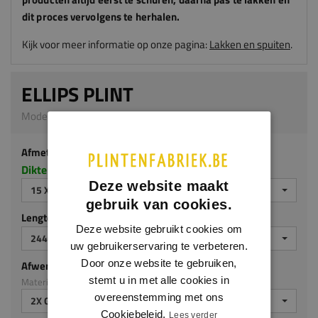
dit proces vervolgens te herhalen.
Kijk voor meer informatie op onze pagina:
Lakken en spuiten
.
ELLIPS PLINT
Model 0107 | 15 x 100 mm | MDF v313
Afmeting
Dikte x hoogte in millimeters
Deze website maakt
15 X 100 MM
gebruik van cookies.
Lengte (mm)
Deze website gebruikt cookies om
2440 MM
uw gebruikerservaring te verbeteren.
Door onze website te gebruiken,
Afwerking
stemt u in met alle cookies in
Materiaal: MDF v313
overeenstemming met ons
2X GEGROND
Cookiebeleid.
Lees verder