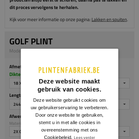
dit proces vervolgens te herhalen.
Kijk voor meer informatie op onze pagina:
Lakken en spuiten
.
GOLF PLINT
Model 0113 | 18 x 190 mm | MDF v313
Afmeting
Dikte x hoogte in millimeters
Deze website maakt
18 X 190 MM
gebruik van cookies.
Lengte (mm)
Deze website gebruikt cookies om
2440 MM
uw gebruikerservaring te verbeteren.
Door onze website te gebruiken,
Afwerking
stemt u in met alle cookies in
Materiaal: MDF v313
overeenstemming met ons
2X GEGROND
Cookiebeleid.
Lees verder