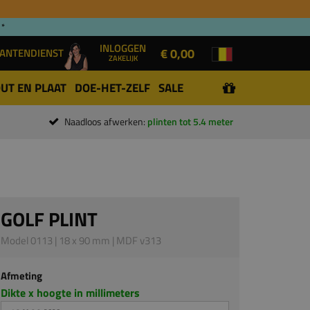
 *
INLOGGEN
€ 0,00
ANTENDIENST
ZAKELIJK
UT EN PLAAT
DOE-HET-ZELF
SALE
Naadloos afwerken:
plinten tot 5.4 meter
GOLF PLINT
Model 0113 | 18 x 90 mm | MDF v313
Afmeting
Dikte x hoogte in millimeters