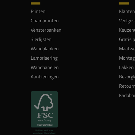
Plinten
Klanten
Chambranten
Veelges
Vensterbanken
Keuzehu
Sierlijsten
Gratis 
Wandplanken
Maatwe
Lambrisering
Montag
Wandpanelen
Lakken 
Aanbiedingen
Bezorgk
Retour
Kadobo