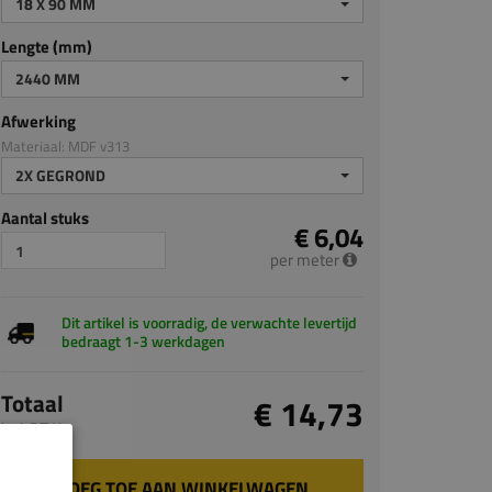
18 X 90 MM
Lengte (mm)
2440 MM
Afwerking
Materiaal: MDF v313
2X GEGROND
Aantal stuks
€ 6,04
per meter
Dit artikel is voorradig, de verwachte levertijd
bedraagt 1-3 werkdagen
Totaal
€ 14,73
incl. BTW
VOEG TOE AAN WINKELWAGEN