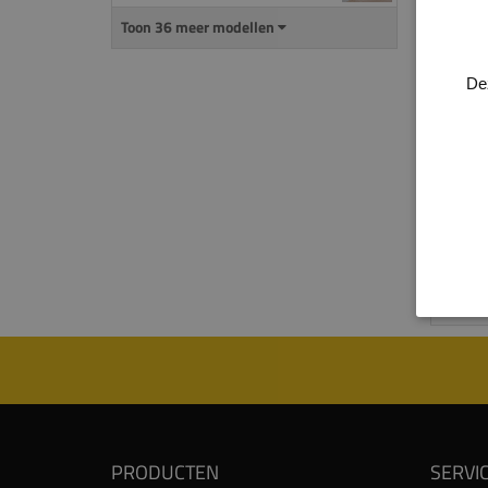
Alle 
Toon 36 meer modellen
groot
plint
De
kabel
kun je
gewen
Voor 
produ
proce
Kijk 
PRODUCTEN
SERVI