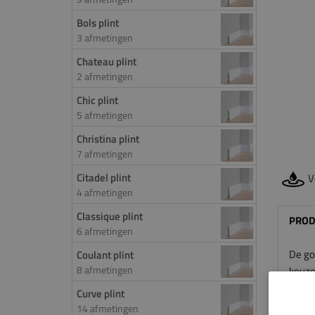
Bols plint
3 afmetingen
Chateau plint
2 afmetingen
Chic plint
5 afmetingen
Christina plint
7 afmetingen
Citadel plint
V
4 afmetingen
Classique plint
PROD
6 afmetingen
De gol
Coulant plint
8 afmetingen
keuze 
aanda
Curve plint
plint 
14 afmetingen