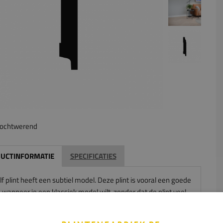
ochtwerend
UCTINFORMATIE
SPECIFICATIES
f plint heeft een subtiel model. Deze plint is vooral een goede
wanneer je een klassiek model wilt, zonder dat de plint veel
cht wegneemt van je prominente interieurstukken. De golf
komt het best tot zijn recht in een klassiek interieur.