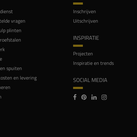
dienst
Inschrijven
telde vragen
Uitschrijven
lp plinten
INSPIRATIE
proefstalen
rk
Projecten
e
Inspiratie en trends
en spuiten
osten en levering
SOCIAL MEDIA
neren
n