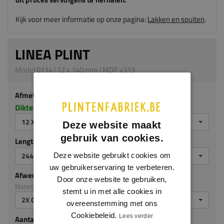
Kijk voor meer informatie op onze pagina:
Lakken en spuiten
.
LINEA PLINT
Model 0114 | 12 x 140 mm | MDF v313
Afmeting
Dikte x hoogte in millimeters
12 X 140 MM
Deze website maakt
gebruik van cookies.
Lengte (mm)
2440 MM
Deze website gebruikt cookies om
uw gebruikerservaring te verbeteren.
Afwerking
Door onze website te gebruiken,
Materiaal: MDF v313
stemt u in met alle cookies in
2X GEGROND
overeenstemming met ons
Cookiebeleid.
Lees verder
Aantal stuks