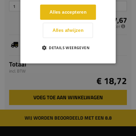
Alles accepteren
€ 7,67
per meter
Alles afwijzen
Je hebt gekozen voor maatwerk, de verwachte
levertijd bedraagt 7-9 werkdagen
DETAILS WEERGEVEN
Totaal
incl. BTW
€ 18,72
VOEG TOE AAN WINKELWAGEN
WIJ WORDEN BEOORDEELD MET EEN 8.8