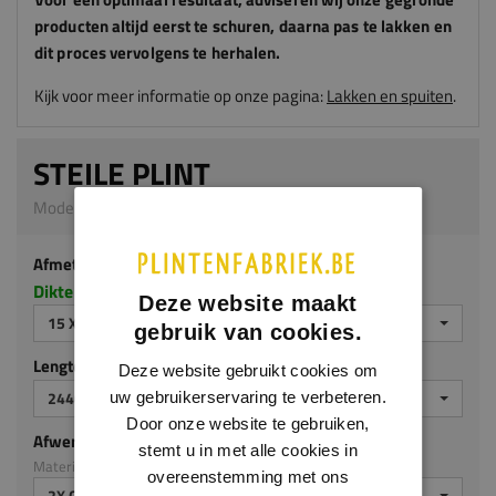
producten altijd eerst te schuren, daarna pas te lakken en
dit proces vervolgens te herhalen.
Kijk voor meer informatie op onze pagina:
Lakken en spuiten
.
STEILE PLINT
Model 0118 | 15 x 140 mm | MDF v313
Afmeting
Dikte x hoogte in millimeters
Deze website maakt
15 X 140 MM
gebruik van cookies.
Lengte (mm)
Deze website gebruikt cookies om
2440 MM
uw gebruikerservaring te verbeteren.
Door onze website te gebruiken,
Afwerking
stemt u in met alle cookies in
Materiaal: MDF v313
overeenstemming met ons
2X GEGROND