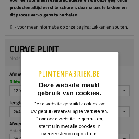
producten altijd eerst te schuren, daarna pas te lakken en
dit proces vervolgens te herhalen.
Kijk voor meer informatie op onze pagina:
Lakken en spuiten
.
CURVE PLINT
Model 0119 | 12 x 140 mm | MDF v313
Afmeting
Dikte x hoogte in millimeters
Deze website maakt
12 X 140 MM
gebruik van cookies.
Lengte (mm)
Deze website gebruikt cookies om
2440 MM
uw gebruikerservaring te verbeteren.
Door onze website te gebruiken,
Afwerking
stemt u in met alle cookies in
Materiaal: MDF v313
overeenstemming met ons
2X GEGROND