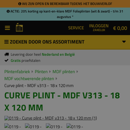
WIJ ZIJN OPEN EN BEREIKBAAR TIJDENS HET BOUWVERLOF
ACTIE: 20% korting op kant-en-klare MDF Folieplinten (wit & zwart) - t/m 31
augustus *
INLOGGEN
€ 0,00
SERVICE
ZAKELIJK
ZOEKEN DOOR ONS ASSORTIMENT
Levering door heel
Nederland en België
Gratis
proefstalen
Plintenfabriek
Plinten
MDF plinten
MDF vochtwerende plinten
Curve plint - MDF v313 - 18 x 120 mm
CURVE PLINT - MDF V313 - 18
X 120 MM