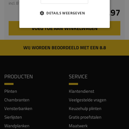
incl. BTW
€ 21,97
DETAILS WEERGEVEN
VOEG TOE AAN WINKELWAGEN
WIJ WORDEN BEOORDEELD MET EEN 8.8
PRODUCTEN
SERVICE
Plinten
Klantendienst
Chambranten
Veelgestelde vragen
Vensterbanken
Keuzehulp plinten
Sierlijsten
Gratis proefstalen
Wandplanken
Maatwerk