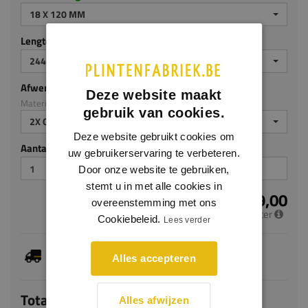
18 X 120 MM
Lengte (mm)
2440 MM
Afwerking
Deze website maakt
Materiaal: MDF v313
gebruik van cookies.
2X GEGROND
Deze website gebruikt cookies om
Aantal stuks
uw gebruikerservaring te verbeteren.
Door onze website te gebruiken,
stemt u in met alle cookies in
€ 9,00
overeenstemming met ons
per meter
Cookiebeleid.
Lees verder
Je hebt gekozen voor maatwerk, de verwachte
Alles accepteren
levertijd bedraagt 7-9 werkdagen
Totaal
Alles afwijzen