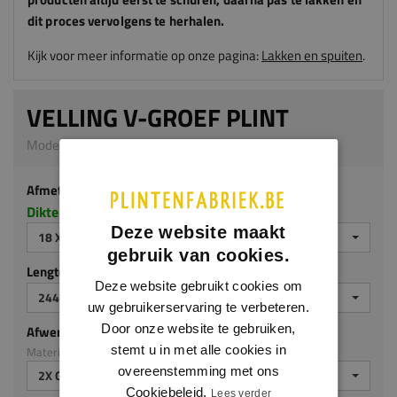
dit proces vervolgens te herhalen.
Kijk voor meer informatie op onze pagina:
Lakken en spuiten
.
VELLING V-GROEF PLINT
Model 0129 | 18 x 190 mm | MDF v313
Afmeting
Dikte x hoogte in millimeters
Deze website maakt
18 X 190 MM
gebruik van cookies.
Lengte (mm)
Deze website gebruikt cookies om
2440 MM
uw gebruikerservaring te verbeteren.
Door onze website te gebruiken,
Afwerking
stemt u in met alle cookies in
Materiaal: MDF v313
overeenstemming met ons
2X GEGROND
Cookiebeleid.
Lees verder