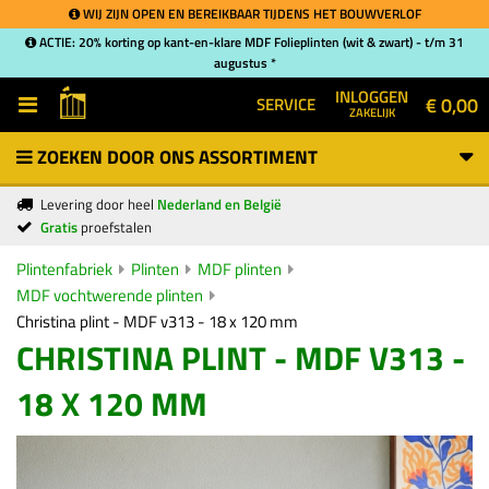
WIJ ZIJN OPEN EN BEREIKBAAR TIJDENS HET BOUWVERLOF
ACTIE: 20% korting op kant-en-klare MDF Folieplinten (wit & zwart) - t/m 31
augustus *
INLOGGEN
€ 0,00
SERVICE
ZAKELIJK
ZOEKEN DOOR ONS ASSORTIMENT
Levering door heel
Nederland en België
Gratis
proefstalen
Plintenfabriek
Plinten
MDF plinten
MDF vochtwerende plinten
Christina plint - MDF v313 - 18 x 120 mm
CHRISTINA PLINT - MDF V313 -
18 X 120 MM