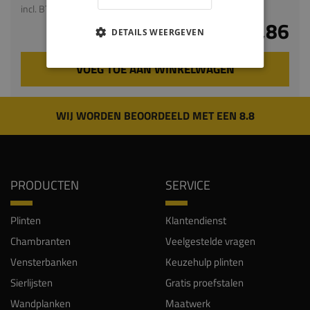
incl. BTW
€ 8,86
DETAILS WEERGEVEN
VOEG TOE AAN WINKELWAGEN
WIJ WORDEN BEOORDEELD MET EEN 8.8
PRODUCTEN
SERVICE
Plinten
Klantendienst
Chambranten
Veelgestelde vragen
Vensterbanken
Keuzehulp plinten
Sierlijsten
Gratis proefstalen
Wandplanken
Maatwerk