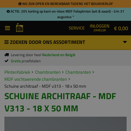
WIJ ZIJN OPEN EN BEREIKBAAR TIJDENS HET BOUWVERLOF
ACTIE: 20% korting op kant-en-klare MDF Folieplinten (wit & zwart) - t/m 31
augustus *
INLOGGEN
€ 0,00
SERVICE
ZAKELIJK
ZOEKEN DOOR ONS ASSORTIMENT
Levering door heel
Nederland en België
Gratis
proefstalen
Plintenfabriek
Chambranten
Chambranten
MDF vochtwerende chambranten
Schuine architraaf - MDF v313 - 18 x 50 mm
SCHUINE ARCHITRAAF - MDF
V313 - 18 X 50 MM