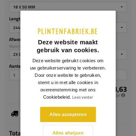
18 X 50 MM
Lengte (mm)
2440 MM
Afwerking
Deze website maakt
Materiaal: MDF v313
gebruik van cookies.
2X GEGROND
Deze website gebruikt cookies om
Aantal stuks
uw gebruikerservaring te verbeteren.
Door onze website te gebruiken,
stemt u in met alle cookies in
€ 3,63
overeenstemming met ons
per meter
Cookiebeleid.
Lees verder
Dit artikel is voorradig, de verwachte levertijd
Alles accepteren
bedraagt 1-3 werkdagen
Totaal
Alles afwijzen