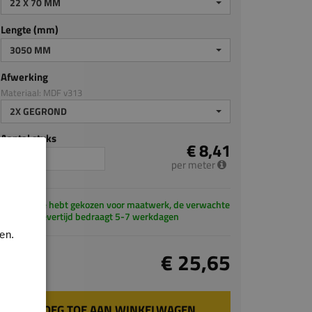
22 X 70 MM
Lengte (mm)
3050 MM
Afwerking
Materiaal: MDF v313
2X GEGROND
Aantal stuks
€ 8,41
per meter
Je hebt gekozen voor maatwerk, de verwachte
levertijd bedraagt 5-7 werkdagen
en.
Totaal
€ 25,65
incl. BTW
VOEG TOE AAN WINKELWAGEN