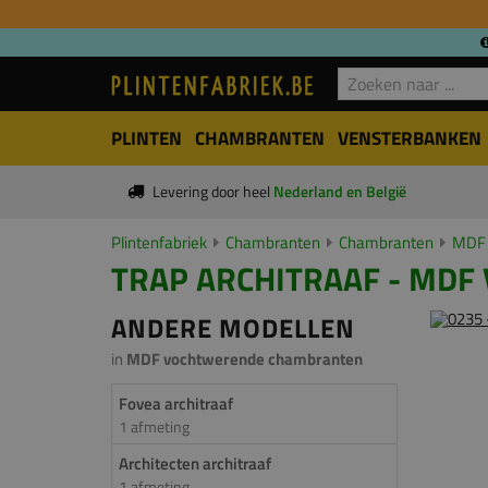
PLINTEN
CHAMBRANTEN
VENSTERBANKEN
Levering door heel
Nederland en België
Plintenfabriek
Chambranten
Chambranten
MDF 
TRAP ARCHITRAAF - MDF 
ANDERE MODELLEN
in
MDF vochtwerende chambranten
Fovea architraaf
1 afmeting
Architecten architraaf
1 afmeting