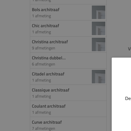
Bols architraaf
1 afmeting
Chic architraaf
1 afmeting
Christina architraaf
9 afmetingen
V
Christina dubbel...
6 afmetingen
PROD
Citadel architraaf
Deze a
1 afmeting
Classique architraaf
Meer i
1 afmeting
De
Kleu
Coulant architraaf
1 afmeting
Curve architraaf
7 afmetingen