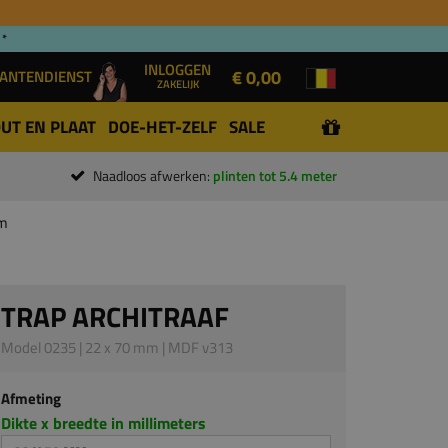
 *
INLOGGEN
€ 0,00
ANTENDIENST
ZAKELIJK
UT EN PLAAT
DOE-HET-ZELF
SALE
Naadloos afwerken:
plinten tot 5.4 meter
mm
TRAP ARCHITRAAF
Model 0235 | 22 x 70 mm | MDF v313
Afmeting
Dikte x breedte in millimeters