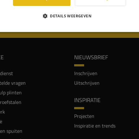
DETAILS WEERGEVEN
WIJ WORDEN BEOORDEELD MET EEN 8.8
CE
NIEUWSBRIEF
dienst
Inschrijven
telde vragen
Uitschrijven
lp plinten
INSPIRATIE
proefstalen
rk
Projecten
e
Inspiratie en trends
en spuiten