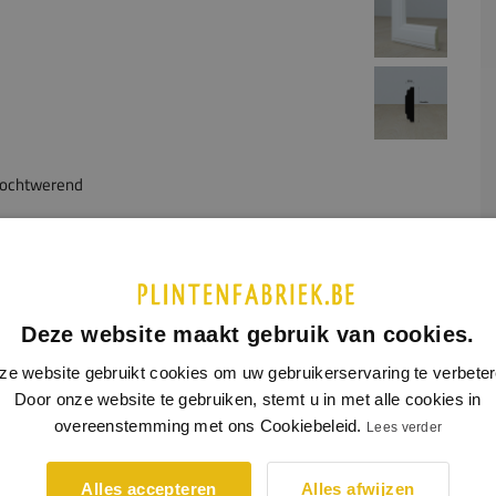
ochtwerend
UCTINFORMATIE
SPECIFICATIES
rchitraaf sluit mooi aan bij de Trede plint,
model 0117
.
Deze website maakt gebruik van cookies.
nformatie lees je op:
ze website gebruikt cookies om uw gebruikerservaring te verbeter
ren en afwerkingen
Lakken en spuiten
Door onze website te gebruiken, stemt u in met alle cookies in
overeenstemming met ons Cookiebeleid.
Lees verder
Alles accepteren
Alles afwijzen