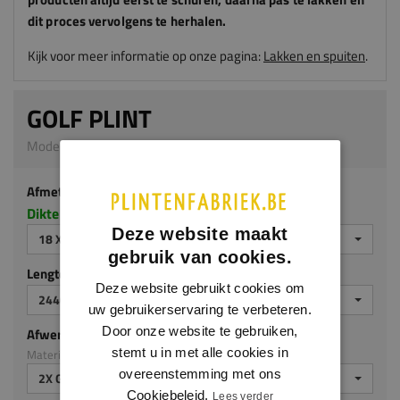
dit proces vervolgens te herhalen.
Kijk voor meer informatie op onze pagina:
Lakken en spuiten
.
GOLF PLINT
Model 0113 | 18 x 140 mm | MDF v313
Afmeting
Dikte x hoogte in millimeters
Deze website maakt
18 X 140 MM
gebruik van cookies.
Lengte (mm)
Deze website gebruikt cookies om
2440 MM
uw gebruikerservaring te verbeteren.
Door onze website te gebruiken,
Afwerking
stemt u in met alle cookies in
Materiaal: MDF v313
overeenstemming met ons
2X GEGROND
Cookiebeleid.
Lees verder