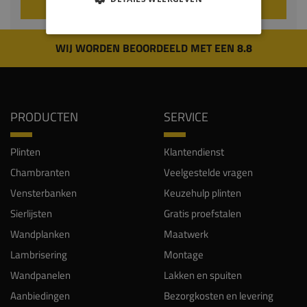
VOEG TOE AAN WINKELWAGEN
WIJ WORDEN BEOORDEELD MET EEN 8.8
PRODUCTEN
SERVICE
Plinten
Klantendienst
Chambranten
Veelgestelde vragen
Vensterbanken
Keuzehulp plinten
Sierlijsten
Gratis proefstalen
Wandplanken
Maatwerk
Lambrisering
Montage
Wandpanelen
Lakken en spuiten
Aanbiedingen
Bezorgkosten en levering