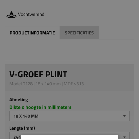
Vochtwerend
PRODUCTINFORMATIE
SPECIFICATIES
V-GROEF PLINT
Model 0128 | 18 x 140 mm | MDF v313
Afmeting
Dikte x hoogte in millimeters
18 X 140 MM
Lengte (mm)
2440 MM