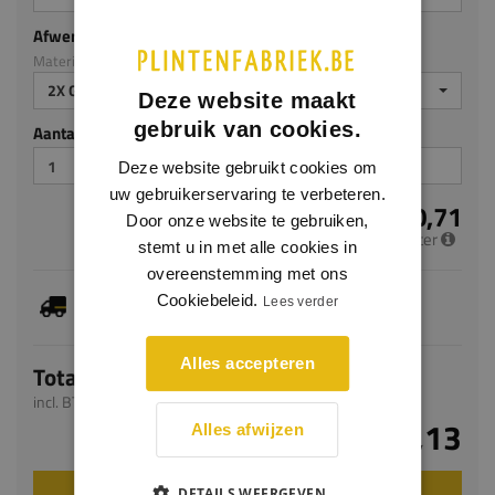
Afwerking
Materiaal: MDF v313
2X GEGROND
Deze website maakt
gebruik van cookies.
Aantal stuks
Deze website gebruikt cookies om
uw gebruikerservaring te verbeteren.
€ 10,71
Door onze website te gebruiken,
per meter
stemt u in met alle cookies in
overeenstemming met ons
Je hebt gekozen voor maatwerk, de verwachte
Cookiebeleid.
Lees verder
levertijd bedraagt 7-9 werkdagen
Alles accepteren
Totaal
incl. BTW
€ 26,13
Alles afwijzen
DETAILS WEERGEVEN