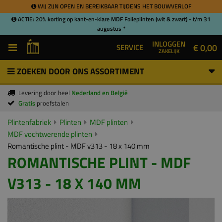
WIJ ZIJN OPEN EN BEREIKBAAR TIJDENS HET BOUWVERLOF
ACTIE: 20% korting op kant-en-klare MDF Folieplinten (wit & zwart) - t/m 31
augustus *
INLOGGEN
€ 0,00
SERVICE
ZAKELIJK
ZOEKEN DOOR ONS ASSORTIMENT
Levering door heel
Nederland en België
Gratis
proefstalen
Plintenfabriek
Plinten
MDF plinten
MDF vochtwerende plinten
Romantische plint - MDF v313 - 18 x 140 mm
ROMANTISCHE PLINT - MDF
V313 - 18 X 140 MM