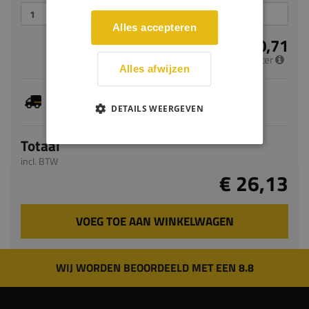
Alles accepteren
€ 10,71
per meter
Alles afwijzen
Je hebt gekozen voor maatwerk, de verwachte
levertijd bedraagt 7-9 werkdagen
DETAILS WEERGEVEN
Totaal
incl. BTW
€ 26,13
VOEG TOE AAN WINKELWAGEN
WIJ WORDEN BEOORDEELD MET EEN 8.8