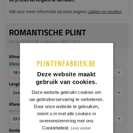
Kijk voor meer informatie op onze pagina:
Lakken en spuiten
.
ROMANTISCHE PLINT
Model 0133 | 18 x 140 mm | MDF v313
Afmeting
Dikte x hoogte in millimeters
18 X 140 MM
Deze website maakt
gebruik van cookies.
Lengte (mm)
2440 MM
Deze website gebruikt cookies om
uw gebruikerservaring te verbeteren.
Afwerking
Door onze website te gebruiken,
Materiaal: MDF v313
stemt u in met alle cookies in
2X GEGROND
overeenstemming met ons
Cookiebeleid.
Lees verder
Aantal stuks