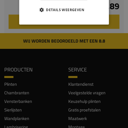
€ 33,89
DETAILS WEERGEVEN
VOEG TOE AAN WINKELWAGEN
WIJ WORDEN BEOORDEELD MET EEN 8.8
PRODUCTEN
SERVICE
Plinten
Klantendienst
Chambranten
Veelgestelde vragen
Vensterbanken
Keuzehulp plinten
Sierlijsten
Gratis proefstalen
Wandplanken
Maatwerk
Lambrisering
Montage