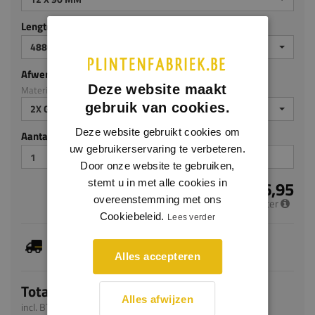
Lengte (mm)
4880 MM
Afwerking
Deze website maakt
Materiaal: MDF v313
gebruik van cookies.
2X GEGROND
Deze website gebruikt cookies om
Aantal stuks
uw gebruikerservaring te verbeteren.
Door onze website te gebruiken,
€ 6,95
stemt u in met alle cookies in
overeenstemming met ons
per meter
Cookiebeleid.
Lees verder
Je hebt gekozen voor maatwerk, de verwachte
levertijd bedraagt 5-7 werkdagen
Alles accepteren
Totaal
Alles afwijzen
incl. BTW