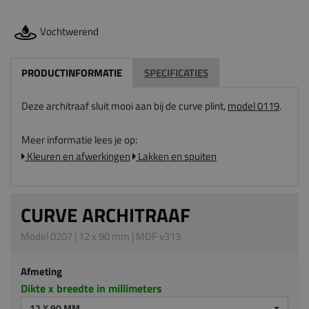
Vochtwerend
PRODUCTINFORMATIE
SPECIFICATIES
Deze architraaf sluit mooi aan bij de curve plint,
model 0119
.
Meer informatie lees je op:
Kleuren en afwerkingen
Lakken en spuiten
CURVE ARCHITRAAF
Model 0207 | 12 x 90 mm | MDF v313
Afmeting
Dikte x breedte in millimeters
12 X 90 MM