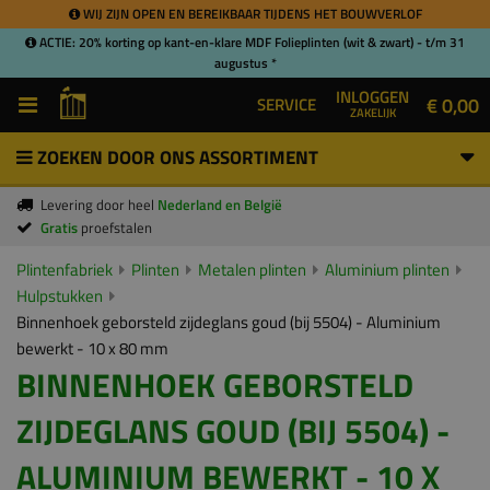
WIJ ZIJN OPEN EN BEREIKBAAR TIJDENS HET BOUWVERLOF
ACTIE: 20% korting op kant-en-klare MDF Folieplinten (wit & zwart) - t/m 31
augustus *
INLOGGEN
€ 0,00
SERVICE
ZAKELIJK
ZOEKEN DOOR ONS ASSORTIMENT
Levering door heel
Nederland en België
Gratis
proefstalen
Plintenfabriek
Plinten
Metalen plinten
Aluminium plinten
Hulpstukken
Binnenhoek geborsteld zijdeglans goud (bij 5504) - Aluminium
bewerkt - 10 x 80 mm
BINNENHOEK GEBORSTELD
ZIJDEGLANS GOUD (BIJ 5504) -
ALUMINIUM BEWERKT - 10 X