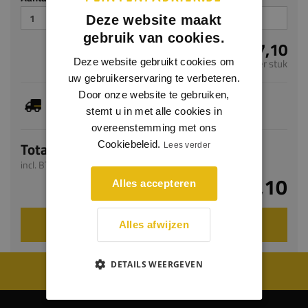
Deze website maakt
gebruik van cookies.
€ 7,10
Deze website gebruikt cookies om
per stuk
uw gebruikerservaring te verbeteren.
Door onze website te gebruiken,
Dit artikel is voorradig, de verwachte levertijd
bedraagt 1-3 werkdagen
stemt u in met alle cookies in
overeenstemming met ons
Cookiebeleid.
Totaal
Lees verder
incl. BTW
€ 7,10
Alles accepteren
VOEG TOE AAN WINKELWAGEN
Alles afwijzen
DETAILS WEERGEVEN
WIJ WORDEN BEOORDEELD MET EEN 8.8