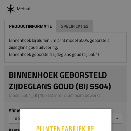
Metaal
PRODUCTINFORMATIE
SPECIFICATIES
Binnenhoek bij aluminium plint model 5504, geborsteld
zijdeglans goud uitvoering.
Binnenhoek geborsteld zijdeglans goud (bij 5504)
BINNENHOEK GEBORSTELD
ZIJDEGLANS GOUD (BIJ 5504)
Model 5504_BI | 10 x 80 mm | Aluminium bewerkt
Afmeting
10 X 80 MM
Aantal stuks